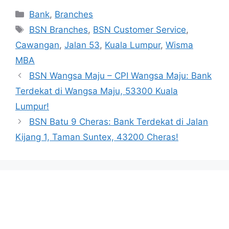
Categories
Bank
,
Branches
Tags
BSN Branches
,
BSN Customer Service
,
Cawangan
,
Jalan 53
,
Kuala Lumpur
,
Wisma
MBA
BSN Wangsa Maju – CPI Wangsa Maju: Bank
Terdekat di Wangsa Maju, 53300 Kuala
Lumpur!
BSN Batu 9 Cheras: Bank Terdekat di Jalan
Kijang 1, Taman Suntex, 43200 Cheras!