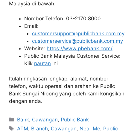
Malaysia di bawah:
Nombor Telefon: 03-2170 8000
Email:
customersupport@publicbank.com.my
customerservice@publicbank.com.my
Website:
https://www.pbebank.com/
Public Bank Malaysia Customer Service:
Klik
pautan
ini
Itulah ringkasan lengkap, alamat, nombor
telefon, waktu operasi dan arahan ke Public
Bank Sungai Nibong yang boleh kami kongsikan
dengan anda.
Categories
Bank
,
Cawangan
,
Public Bank
Tags
ATM
,
Branch
,
Cawangan
,
Near Me
,
Public