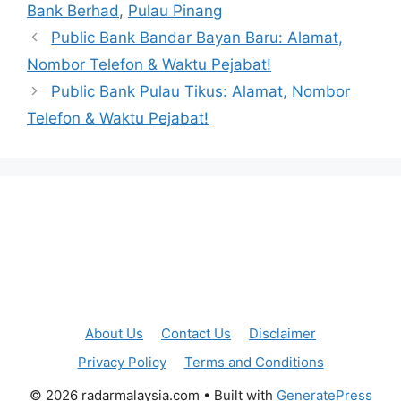
Bank Berhad
,
Pulau Pinang
Public Bank Bandar Bayan Baru: Alamat,
Nombor Telefon & Waktu Pejabat!
Public Bank Pulau Tikus: Alamat, Nombor
Telefon & Waktu Pejabat!
About Us
Contact Us
Disclaimer
Privacy Policy
Terms and Conditions
© 2026 radarmalaysia.com
• Built with
GeneratePress