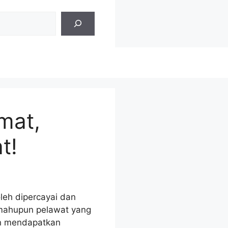
mat,
t!
eh dipercayai dan
 mahupun pelawat yang
in mendapatkan