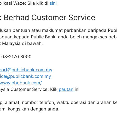
kasi Waze: Sila klik di
sini
nk Berhad Customer Service
ukan bantuan atau maklumat perbankan daripada Publ
uan kepada Public Bank, anda boleh mengakses bebe
k Malaysia di bawah:
: 03-2170 8000
port@publicbank.com.my
vice@publicbank.com.my
//www.pbebank.com/
ysia Customer Service: Klik
pautan
ini
ap, alamat, nombor telefon, waktu operasi dan arahan k
ami kongsikan dengan anda.