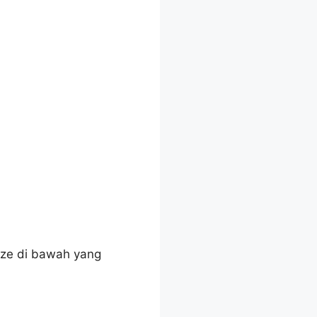
aze di bawah yang