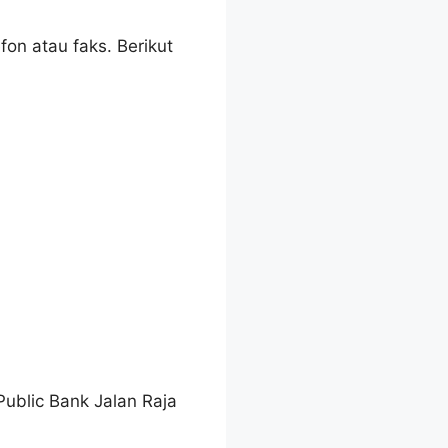
on atau faks. Berikut
ublic Bank Jalan Raja