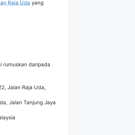
lan Raja Uda
yang
mi rumuskan daripada
22, Jalan Raja Uda,
Uda, Jalan Tanjung Jaya
alaysia