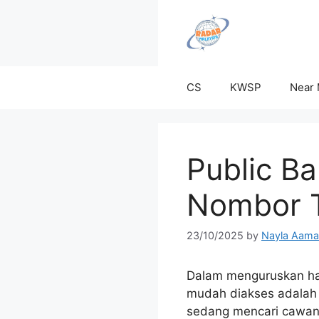
Skip
to
content
CS
KWSP
Near
Public Ba
Nombor T
23/10/2025
by
Nayla Aama
Dalam menguruskan hal
mudah diakses adalah
sedang mencari cawang