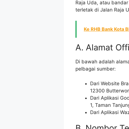
Raja Uda, atau bandar
terletak di Jalan Raja
Ke RHB Bank Kota B
A. Alamat Off
Di bawah adalah alama
pelbagai sumber:
Dari Website Bra
12300 Butterwor
Dari Aplikasi Go
1, Taman Tanjun
Dari Aplikasi Wa
B. Nombor Te