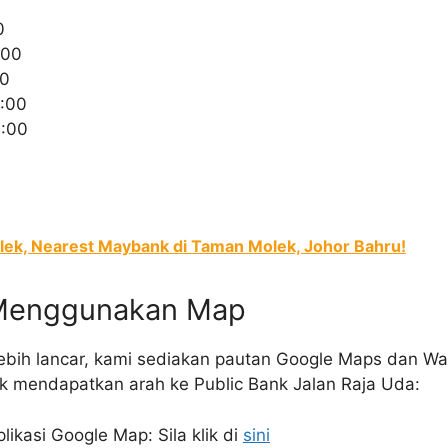
0
:00
00
:00
6:00
k, Nearest Maybank di Taman Molek, Johor Bahru!
 Menggunakan Map
lebih lancar, kami sediakan pautan Google Maps dan W
uk mendapatkan arah ke Public Bank Jalan Raja Uda:
kasi Google Map: Sila klik di
sini