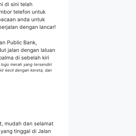
di sini telah
mbor telefon untuk
mbacaan anda untuk
erjalan dengan lancar!
logo merah yang tersendiri
kir kecil dengan kereta, dan
at, mudah dan selamat
yang tinggal di Jalan