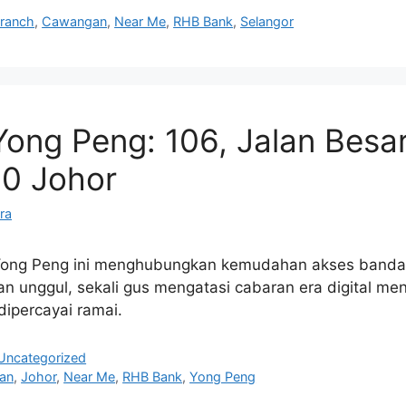
ranch
,
Cawangan
,
Near Me
,
RHB Bank
,
Selangor
ong Peng: 106, Jalan Besar
0 Johor
ra
ong Peng ini menghubungkan kemudahan akses banda
n unggul, sekali gus mengatasi cabaran era digital me
dipercayai ramai.
Uncategorized
an
,
Johor
,
Near Me
,
RHB Bank
,
Yong Peng