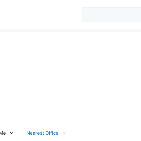
Search
 Me
Nearest Office