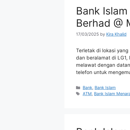
Bank Islam
Berhad @ 
17/03/2025
by
Kira Khalid
Terletak di lokasi yan
dan beralamat di LG1,
melawat dengan datang
telefon untuk mengem
Categories
Bank
,
Bank Islam
Tags
ATM
,
Bank Islam Menar