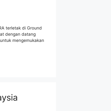
RA terletak di Ground
wat dengan datang
on untuk mengemukakan
aysia