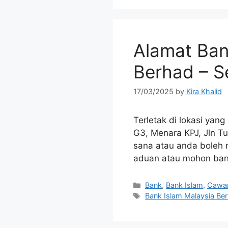
Alamat Ban
Berhad – S
17/03/2025
by
Kira Khalid
Terletak di lokasi yan
G3, Menara KPJ, Jln T
sana atau anda boleh
aduan atau mohon ban
Categories
Bank
,
Bank Islam
,
Cawa
Tags
Bank Islam Malaysia Be