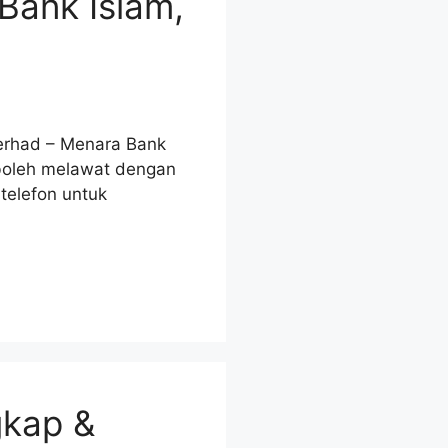
Bank Islam,
Berhad – Menara Bank
a boleh melawat dengan
telefon untuk
gkap &