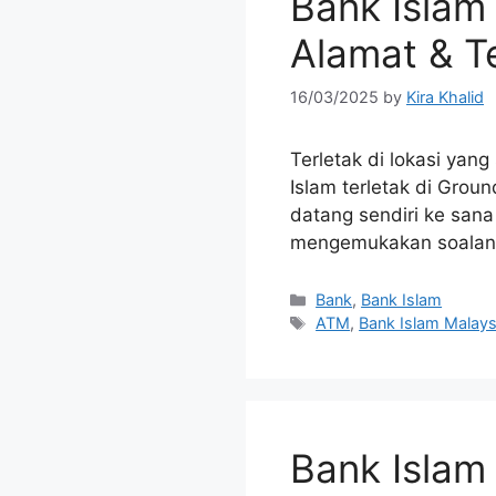
Bank Islam
Alamat & Te
16/03/2025
by
Kira Khalid
Terletak di lokasi yan
Islam terletak di Grou
datang sendiri ke san
mengemukakan soalan,
Categories
Bank
,
Bank Islam
Tags
ATM
,
Bank Islam Malays
Bank Isla