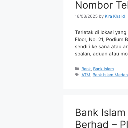
Nombor Tel
16/03/2025
by
Kira Khalid
Terletak di lokasi yan
Floor, No. 21, Podium
sendiri ke sana atau 
soalan, aduan atau mo
Categories
Bank
,
Bank Islam
Tags
ATM
,
Bank Islam Meda
Bank Islam 
Berhad – Pl