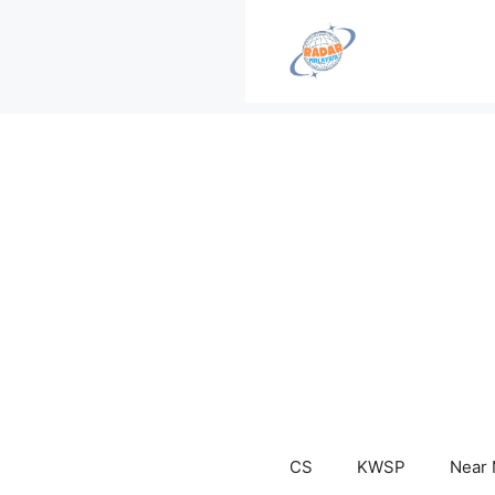
Skip
to
content
CS
KWSP
Near