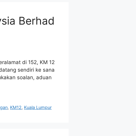
ysia Berhad
eralamat di 152, KM 12
datang sendiri ke sana
ukakan soalan, aduan
gan
,
KM12
,
Kuala Lumpur