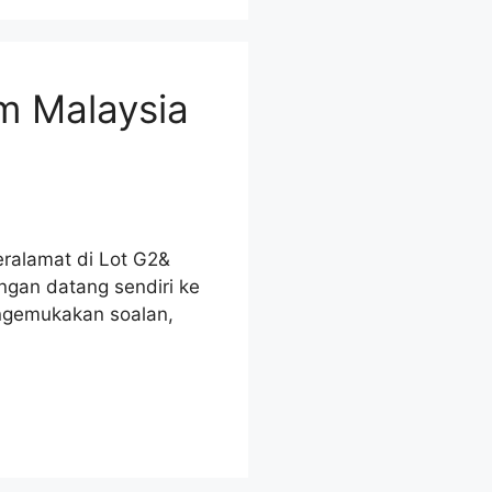
m Malaysia
eralamat di Lot G2&
gan datang sendiri ke
ngemukakan soalan,