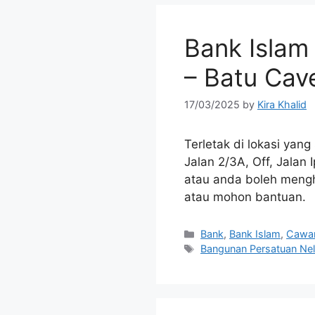
Bank Islam
– Batu Cav
17/03/2025
by
Kira Khalid
Terletak di lokasi yan
Jalan 2/3A, Off, Jalan
atau anda boleh meng
atau mohon bantuan.
Categories
Bank
,
Bank Islam
,
Cawa
Tags
Bangunan Persatuan Ne