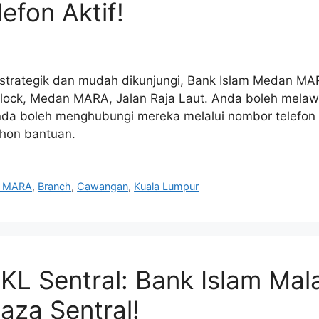
efon Aktif!
g strategik dan mudah dikunjungi, Bank Islam Medan MA
 Block, Medan MARA, Jalan Raja Laut. Anda boleh mela
anda boleh menghubungi mereka melalui nombor telef
hon bantuan.
n MARA
,
Branch
,
Cawangan
,
Kuala Lumpur
KL Sentral: Bank Islam Mal
aza Sentral!