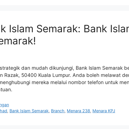
k Islam Semarak: Bank Isla
emarak!
g strategik dan mudah dikunjungi, Bank Islam Semarak b
un Razak, 50400 Kuala Lumpur. Anda boleh melawat den
 menghubungi mereka melalui nombor telefon untuk me
tuan.
ngan
rhad
,
Bank Islam Semarak
,
Branch
,
Menara 238
,
Menara KPJ