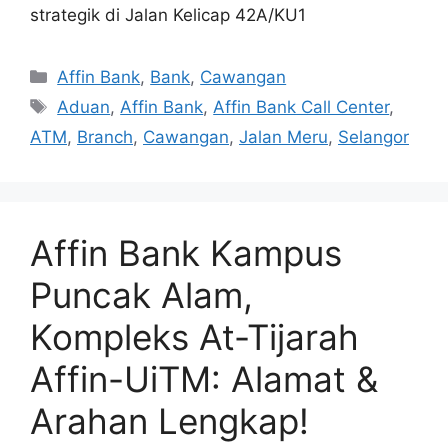
strategik di Jalan Kelicap 42A/KU1
Categories
Affin Bank
,
Bank
,
Cawangan
Tags
Aduan
,
Affin Bank
,
Affin Bank Call Center
,
ATM
,
Branch
,
Cawangan
,
Jalan Meru
,
Selangor
Affin Bank Kampus
Puncak Alam,
Kompleks At-Tijarah
Affin-UiTM: Alamat &
Arahan Lengkap!