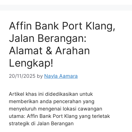
Affin Bank Port Klang,
Jalan Berangan:
Alamat & Arahan
Lengkap!
20/11/2025
by
Nayla Aamara
Artikel khas ini didedikasikan untuk
memberikan anda pencerahan yang
menyeluruh mengenai lokasi cawangan
utama: Affin Bank Port Klang yang terletak
strategik di Jalan Berangan