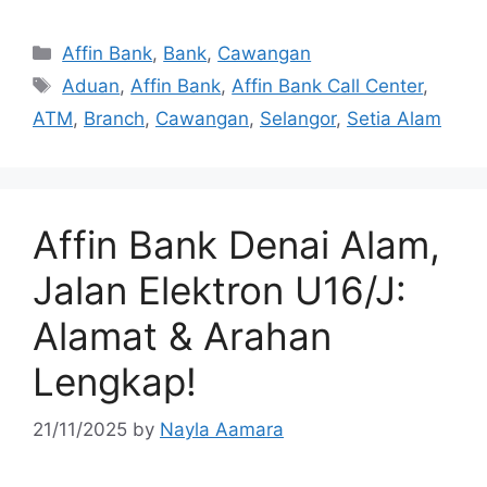
Categories
Affin Bank
,
Bank
,
Cawangan
Tags
Aduan
,
Affin Bank
,
Affin Bank Call Center
,
ATM
,
Branch
,
Cawangan
,
Selangor
,
Setia Alam
Affin Bank Denai Alam,
Jalan Elektron U16/J:
Alamat & Arahan
Lengkap!
21/11/2025
by
Nayla Aamara