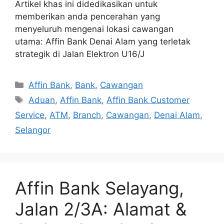
Artikel khas ini didedikasikan untuk
memberikan anda pencerahan yang
menyeluruh mengenai lokasi cawangan
utama: Affin Bank Denai Alam yang terletak
strategik di Jalan Elektron U16/J
Categories
Affin Bank
,
Bank
,
Cawangan
Tags
Aduan
,
Affin Bank
,
Affin Bank Customer
Service
,
ATM
,
Branch
,
Cawangan
,
Denai Alam
,
Selangor
Affin Bank Selayang,
Jalan 2/3A: Alamat &