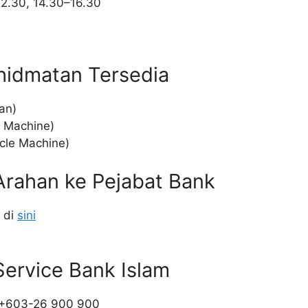
2.30, 14.30–16.30
khidmatan Tersedia
an)
r Machine)
cle Machine)
Arahan ke Pejabat Bank
 di
sini
Service Bank Islam
: +603-26 900 900