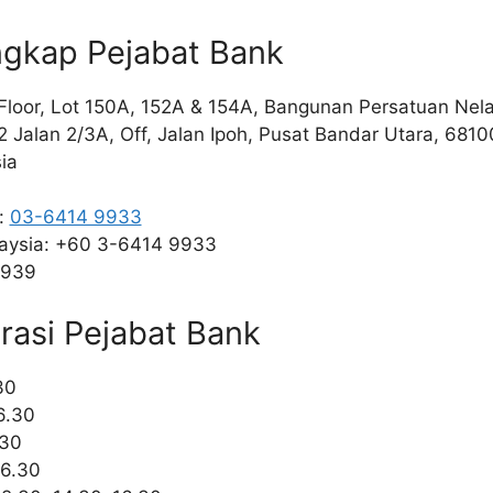
ngkap Pejabat Bank
Floor, Lot 150A, 152A & 154A, Bangunan Persatuan Ne
 Jalan 2/3A, Off, Jalan Ipoh, Pusat Bandar Utara, 6810
ia
a:
03-6414 9933
laysia: +60 3-6414 9933
9939
rasi Pejabat Bank
30
6.30
.30
16.30