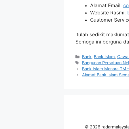
Alamat Email:
co
Website Rasmi:
Customer Service
Itulah sedikit maklum
Semoga ini berguna d
Categories
Bank
,
Bank Islam
,
Cawa
Tags
Bangunan Persatuan Ne
Bank Islam Menara TM 
Alamat Bank Islam Sema
© 2026 radarmalaysi