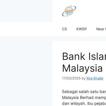
Skip
to
content
CS
KWSP
Near
Bank Isl
Malaysia
17/03/2025
by
Kira Khalid
Sebagai salah satu ba
Malaysia Berhad mempu
dan wilayah. Ibu peja