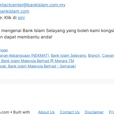
ntactcenter@bankislam.com.my
bankislam.com
: Klik di
sini
at mengenai Bank Islam Selayang yang boleh kami kong
an dapat membantu anda!
ngan
layan Kebangsaan (NEKMAT)
,
Bank Islam Selayang
,
Branch
,
Cawan
– Bank Islam Malaysia Berhad @ Menara TM
rak: Bank Islam Malaysia Berhad – Semarak!
a.com
• Built with
About Us
Contact Us
Disclaimer
Pr