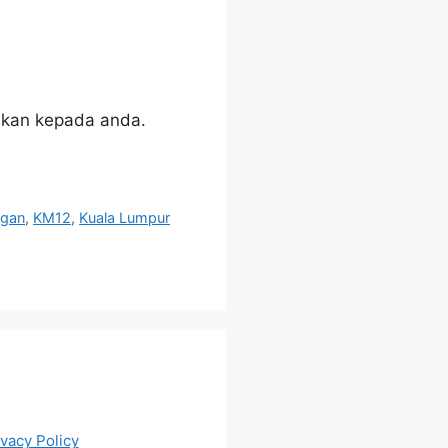
sikan kepada anda.
gan
,
KM12
,
Kuala Lumpur
ivacy Policy