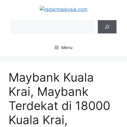
Skip
to
content
Sea
Menu
Maybank Kuala
Krai, Maybank
Terdekat di 18000
Kuala Krai,