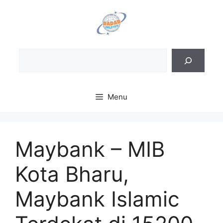
Skip
to
content
Sea
Menu
Maybank – MIB
Kota Bharu,
Maybank Islamic