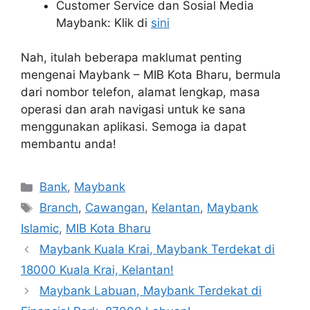
Customer Service dan Sosial Media
Maybank: Klik di
sini
Nah, itulah beberapa maklumat penting
mengenai Maybank – MIB Kota Bharu, bermula
dari nombor telefon, alamat lengkap, masa
operasi dan arah navigasi untuk ke sana
menggunakan aplikasi. Semoga ia dapat
membantu anda!
Categories
Bank
,
Maybank
Tags
Branch
,
Cawangan
,
Kelantan
,
Maybank
Islamic
,
MIB Kota Bharu
Maybank Kuala Krai, Maybank Terdekat di
18000 Kuala Krai, Kelantan!
Maybank Labuan, Maybank Terdekat di