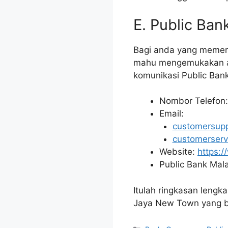
E. Public Ba
Bagi anda yang memerl
mahu mengemukakan ad
komunikasi Public Ban
Nombor Telefon
Email:
customersup
customerser
Website:
https:
Public Bank Mala
Itulah ringkasan lengk
Jaya New Town yang b