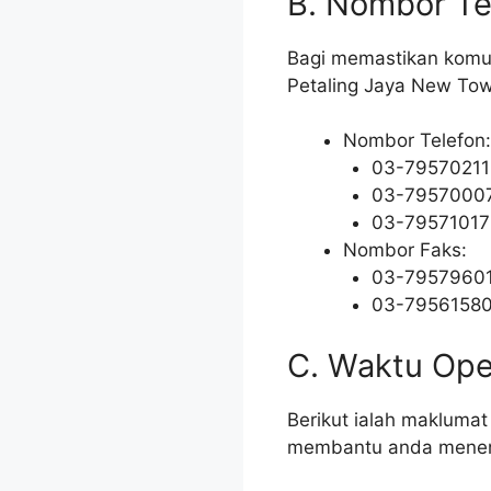
B. Nombor Te
Bagi memastikan komuni
Petaling Jaya New To
Nombor Telefon:
03-79570211
03-7957000
03-79571017
Nombor Faks:
03-7957960
03-7956158
C. Waktu Oper
Berikut ialah makluma
membantu anda menent