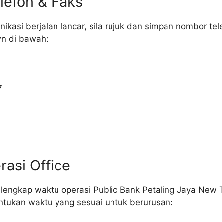
lefon & Faks
kasi berjalan lancar, sila rujuk dan simpan nombor tel
wn di bawah:
7
1
0
asi Office
t lengkap waktu operasi Public Bank Petaling Jaya New
ukan waktu yang sesuai untuk berurusan: