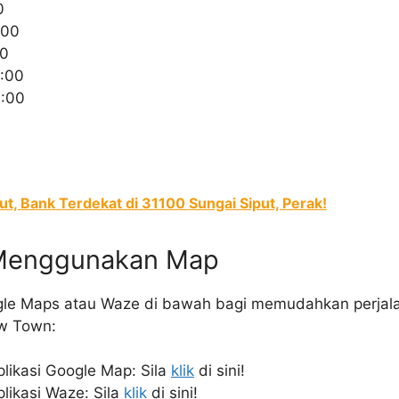
0
:00
00
:00
6:00
t, Bank Terdekat di 31100 Sungai Siput, Perak!
 Menggunakan Map
gle Maps atau Waze di bawah bagi memudahkan perjala
ew Town:
ikasi Google Map: Sila
klik
di sini!
ikasi Waze: Sila
klik
di sini!