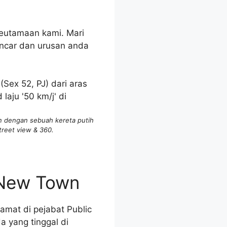
eutamaan kami. Mari
lancar dan urusan anda
n dengan sebuah kereta putih
treet view & 360.
 New Town
mat di pejabat Public
a yang tinggal di