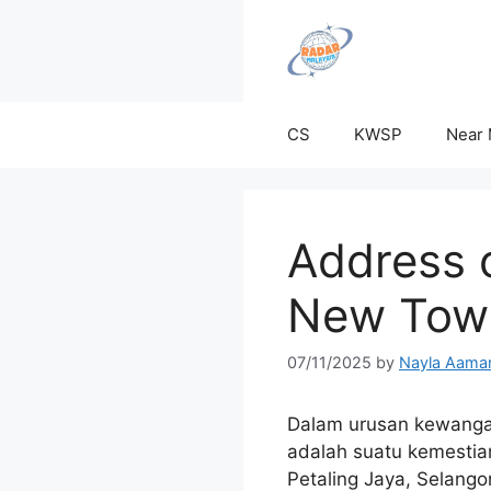
Skip
to
content
CS
KWSP
Near
Address o
New Town
07/11/2025
by
Nayla Aama
Dalam urusan kewangan
adalah suatu kemestia
Petaling Jaya, Selango