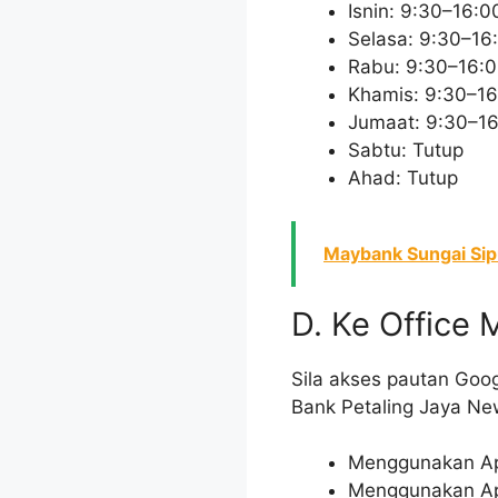
Isnin: 9:30–16:0
Selasa: 9:30–16
Rabu: 9:30–16:
Khamis: 9:30–16
Jumaat: 9:30–1
Sabtu: Tutup
Ahad: Tutup
Maybank Sungai Sipu
D. Ke Office
Sila akses pautan Goo
Bank Petaling Jaya N
Menggunakan Apl
Menggunakan Apl