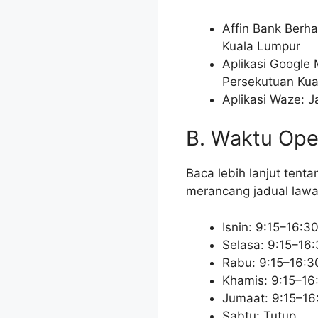
Affin Bank Berh
Kuala Lumpur
Aplikasi Google
Persekutuan Kua
Aplikasi Waze: J
B. Waktu Ope
Baca lebih lanjut te
merancang jadual lawa
Isnin: 9:15–16:3
Selasa: 9:15–16
Rabu: 9:15–16:3
Khamis: 9:15–16
Jumaat: 9:15–16
Sabtu: Tutup