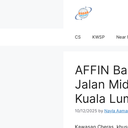
Skip
to
content
CS
KWSP
Near
AFFIN Ba
Jalan Mi
Kuala Lu
10/12/2025
by
Nayla Aama
Kawasan Cheras, khusus