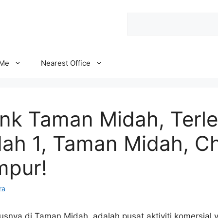
Search
 Me
Nearest Office
nk Taman Midah, Terle
dah 1, Taman Midah, C
mpur!
ra
nya di Taman Midah, adalah pusat aktiviti komersial y