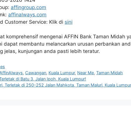
roup:
affingroup.com
ank:
affinalways.com
d Customer Service: Klik di
sini
at komprehensif mengenai AFFIN Bank Taman Midah ya
 ini dapat membantu melancarkan urusan perbankan an
 jelas, kunjungan anda pasti lebih teratur.
hes
AffinAlways
,
Cawangan
,
Kuala Lumpur
,
Near Me
,
Taman Midah
erletak di Batu 3, Jalan Ipoh, Kuala Lumpur!
, Terletak di 250-252 Jalan Mahkota, Taman Maluri, Kuala Lumpur