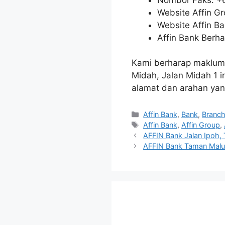
Website Affin G
Website Affin B
Affin Bank Berha
Kami berharap maklum
Midah, Jalan Midah 1
alamat dan arahan yang
Categories
Affin Bank
,
Bank
,
Branc
Tags
Affin Bank
,
Affin Group
,
AFFIN Bank Jalan Ipoh, T
AFFIN Bank Taman Maluri