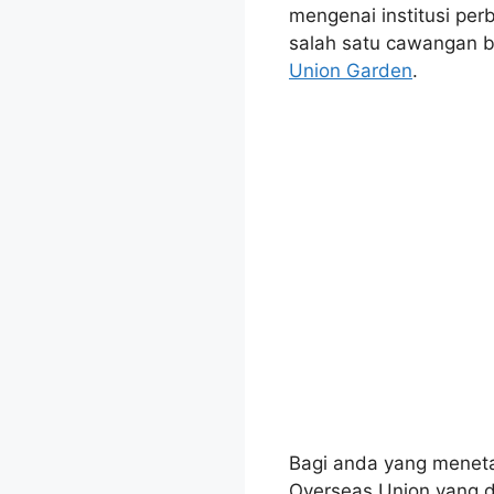
mengenai institusi pe
salah satu cawangan ba
Union Garden
.
Bagi anda yang meneta
Overseas Union yang d