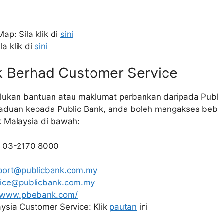
p: Sila klik di
sini
a klik di
sini
nk Berhad Customer Service
ukan bantuan atau maklumat perbankan daripada Publ
uan kepada Public Bank, anda boleh mengakses bebe
k Malaysia di bawah:
: 03-2170 8000
port@publicbank.com.my
vice@publicbank.com.my
//www.pbebank.com/
ysia Customer Service: Klik
pautan
ini