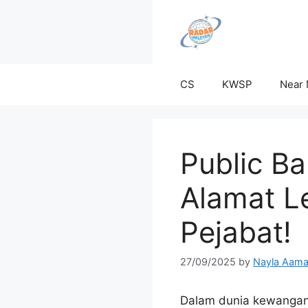
Skip
to
content
CS
KWSP
Near
Public B
Alamat L
Pejabat!
27/09/2025
by
Nayla Aama
Dalam dunia kewangan 