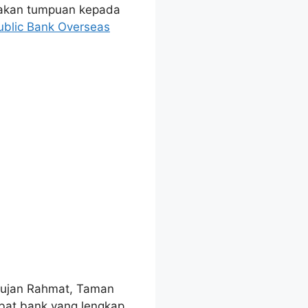
awakan tumpuan kepada
ublic Bank Overseas
Hujan Rahmat, Taman
bat bank yang lengkap