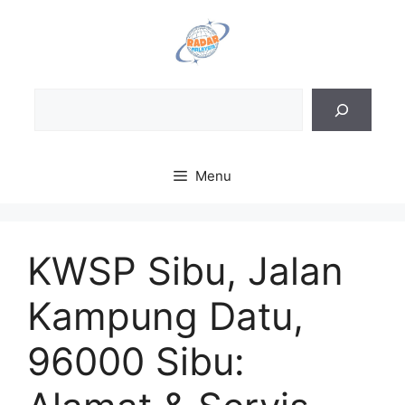
Skip
to
content
Sea
Menu
KWSP Sibu, Jalan
Kampung Datu,
96000 Sibu: