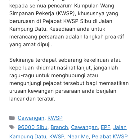
kepada semua pencarum Kumpulan Wang
Simpanan Pekerja (KWSP), khususnya yang
berurusan di Pejabat KWSP Sibu di Jalan
Kampung Datu. Kesediaan anda untuk
merancang persaraan adalah langkah proaktif
yang amat dipuji.
Sekiranya terdapat sebarang kekeliruan atau
keperluan khidmat nasihat lanjut, janganlah
ragu-ragu untuk menghubungi atau
mengunjungi pejabat tersebut bagi memastikan
urusan kewangan persaraan anda berjalan
lancar dan teratur.
Categories
Cawangan
,
KWSP
Tags
96000 Sibu
,
Branch
,
Cawangan
,
EPF
,
Jalan
Kampung Datu
,
KWSP
,
Near Me
,
Pejabat KWSP