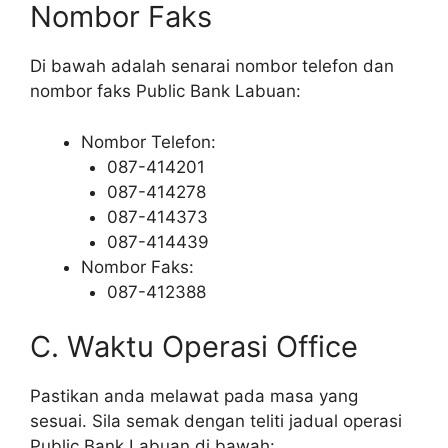
Nombor Faks
Di bawah adalah senarai nombor telefon dan
nombor faks Public Bank Labuan:
Nombor Telefon:
087-414201
087-414278
087-414373
087-414439
Nombor Faks:
087-412388
C. Waktu Operasi Office
Pastikan anda melawat pada masa yang
sesuai. Sila semak dengan teliti jadual operasi
Public Bank Labuan di bawah: