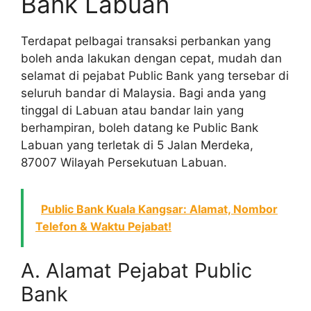
Bank Labuan
Terdapat pelbagai transaksi perbankan yang
boleh anda lakukan dengan cepat, mudah dan
selamat di pejabat Public Bank yang tersebar di
seluruh bandar di Malaysia. Bagi anda yang
tinggal di Labuan atau bandar lain yang
berhampiran, boleh datang ke Public Bank
Labuan yang terletak di 5 Jalan Merdeka,
87007 Wilayah Persekutuan Labuan.
Public Bank Kuala Kangsar: Alamat, Nombor
Telefon & Waktu Pejabat!
A. Alamat Pejabat Public
Bank