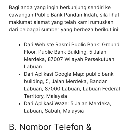
Bagi anda yang ingin berkunjung sendiri ke
cawangan Public Bank Pandan Indah, sila lihat
maklumat alamat yang telah kami rumuskan
dari pelbagai sumber yang berbeza berikut ini:
Dari Webiste Rasmi Public Bank: Ground
Floor, Public Bank Building, 5 Jalan
Merdeka, 87007 Wilayah Persekutuan
Labuan
Dari Aplikasi Google Map: public bank
building, 5, Jalan Merdeka, Bandar
Labuan, 87000 Labuan, Labuan Federal
Territory, Malaysia
Dari Aplikasi Waze: 5 Jalan Merdeka,
Labuan, Sabah, Malaysia
B. Nombor Telefon &