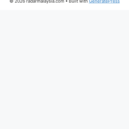
© 2026 radarmalaysia.com
• Built with
GeneratePress