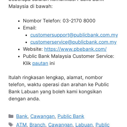
Malaysia di bawah:
Nombor Telefon: 03-2170 8000
Email:
customersupport@publicbank.com.my
customerservice@publicbank.com.my
Website:
https://www.pbebank.com/
Public Bank Malaysia Customer Service:
Klik
pautan
ini
Itulah ringkasan lengkap, alamat, nombor
telefon, waktu operasi dan arahan ke Public
Bank Labuan yang boleh kami kongsikan
dengan anda.
Categories
Bank
,
Cawangan
,
Public Bank
Tags
ATM
,
Branch
,
Cawangan
,
Labuan
,
Public