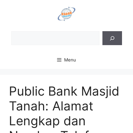
Skip
to
content
Sea
Menu
Public Bank Masjid
Tanah: Alamat
Lengkap dan