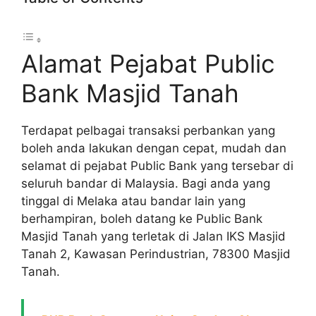
Alamat Pejabat Public
Bank Masjid Tanah
Terdapat pelbagai transaksi perbankan yang
boleh anda lakukan dengan cepat, mudah dan
selamat di pejabat Public Bank yang tersebar di
seluruh bandar di Malaysia. Bagi anda yang
tinggal di Melaka atau bandar lain yang
berhampiran, boleh datang ke Public Bank
Masjid Tanah yang terletak di Jalan IKS Masjid
Tanah 2, Kawasan Perindustrian, 78300 Masjid
Tanah.