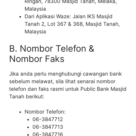
Ringan, 78300 Masjid Tanah, Melaka,
Malaysia
Dari Aplikasi Waze: Jalan IKS Masjid
Tanah 2, Lot 367 & 368, Masjid Tanah,
Malaysia
B. Nombor Telefon &
Nombor Faks
Jika anda perlu menghubungi cawangan bank
sebelum melawat, sila lihat senarai nombor
telefon dan faks rasmi untuk Public Bank Masjid
Tanah berikut:
Nombor Telefon:
06-3847712
06-3847713
06-3847716