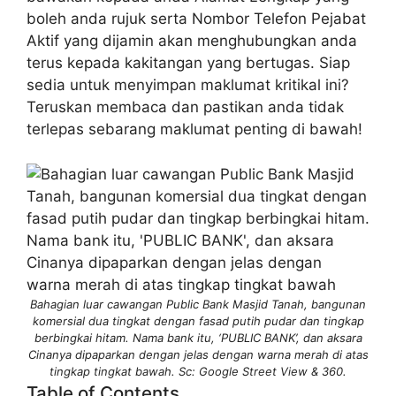
boleh anda rujuk serta Nombor Telefon Pejabat
Aktif yang dijamin akan menghubungkan anda
terus kepada kakitangan yang bertugas. Siap
sedia untuk menyimpan maklumat kritikal ini?
Teruskan membaca dan pastikan anda tidak
terlepas sebarang maklumat penting di bawah!
Bahagian luar cawangan Public Bank Masjid Tanah, bangunan
komersial dua tingkat dengan fasad putih pudar dan tingkap
berbingkai hitam. Nama bank itu, ‘PUBLIC BANK’, dan aksara
Cinanya dipaparkan dengan jelas dengan warna merah di atas
tingkap tingkat bawah. Sc: Google Street View & 360.
Table of Contents