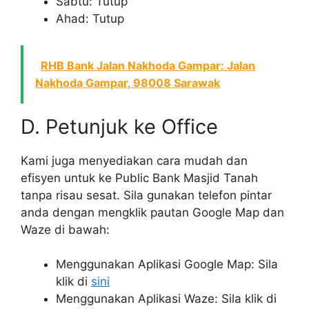
Sabtu: Tutup
Ahad: Tutup
RHB Bank Jalan Nakhoda Gampar: Jalan
Nakhoda Gampar, 98008 Sarawak
D. Petunjuk ke Office
Kami juga menyediakan cara mudah dan
efisyen untuk ke Public Bank Masjid Tanah
tanpa risau sesat. Sila gunakan telefon pintar
anda dengan mengklik pautan Google Map dan
Waze di bawah:
Menggunakan Aplikasi Google Map: Sila
klik di
sini
Menggunakan Aplikasi Waze: Sila klik di