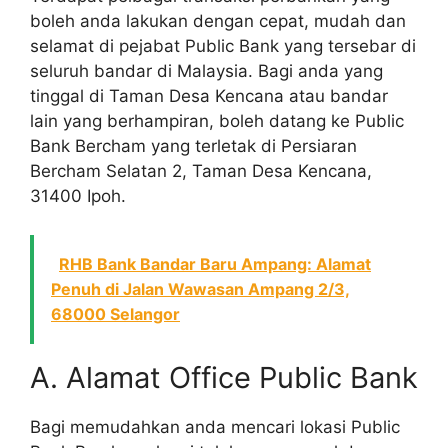
boleh anda lakukan dengan cepat, mudah dan
selamat di pejabat Public Bank yang tersebar di
seluruh bandar di Malaysia. Bagi anda yang
tinggal di Taman Desa Kencana atau bandar
lain yang berhampiran, boleh datang ke Public
Bank Bercham yang terletak di Persiaran
Bercham Selatan 2, Taman Desa Kencana,
31400 Ipoh.
RHB Bank Bandar Baru Ampang: Alamat
Penuh di Jalan Wawasan Ampang 2/3,
68000 Selangor
A. Alamat Office Public Bank
Bagi memudahkan anda mencari lokasi Public