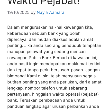
Waktu Pejabat!
19/10/2025
by
Nayla Aamara
Dalam menguruskan hal-hal kewangan kita,
keberadaan sebuah bank yang boleh
dipercayai dan mudah diakses adalah amat
penting. Jika anda seorang penduduk tempatan
mahupun pelawat yang sedang mencari
cawangan Public Bank Berhad di kawasan ini,
anda pasti ingin mendapatkan maklumat terkini
dan tepat tanpa perlu bersusah-payah. Jangan
bimbang! Kami di sini telah menyusun segala
butiran penting yang anda perlukan, dari alamat
lengkap, nombor telefon untuk sebarang
pertanyaan, hinggalah waktu operasi (pejabat)
bank. Teruskan pembacaan anda untuk
panduan lengkap agar urusan perbankan anda