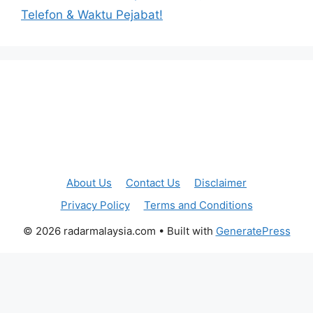
Telefon & Waktu Pejabat!
About Us
Contact Us
Disclaimer
Privacy Policy
Terms and Conditions
© 2026 radarmalaysia.com
• Built with
GeneratePress