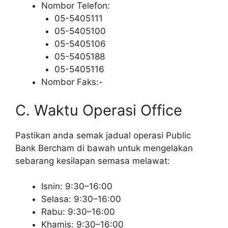
Nombor Telefon:
05-5405111
05-5405100
05-5405106
05-5405188
05-5405116
Nombor Faks:-
C. Waktu Operasi Office
Pastikan anda semak jadual operasi Public
Bank Bercham di bawah untuk mengelakan
sebarang kesilapan semasa melawat:
Isnin: 9:30–16:00
Selasa: 9:30–16:00
Rabu: 9:30–16:00
Khamis: 9:30–16:00