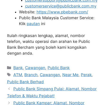
customersupport@publicbank.com.my
customerservice@publicbank.com.my
Website:
https://www.pbebank.com/
Public Bank Malaysia Customer Service:
Klik
pautan
ini
Itulah ringkasan lengkap, alamat, nombor
telefon, waktu operasi dan arahan ke Public
Bank Bercham yang boleh kami kongsikan
dengan anda.
Categories
Bank
,
Cawangan
,
Public Bank
Tags
ATM
,
Branch
,
Cawangan
,
Near Me
,
Perak
,
Public Bank Berhad
Public Bank Simpang Pulai: Alamat, Nombor
Telefon & Waktu Pejabat!
Public Bank Kampar: Alamat, Nombor