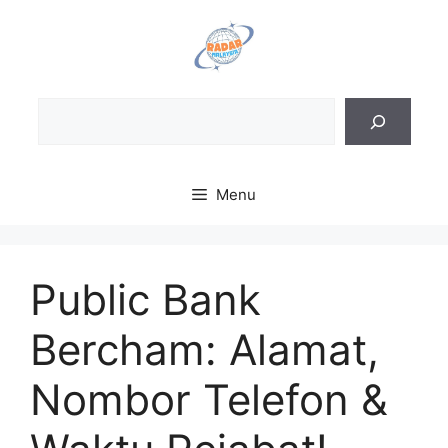
Skip
to
content
Sea
Menu
Public Bank
Bercham: Alamat,
Nombor Telefon &