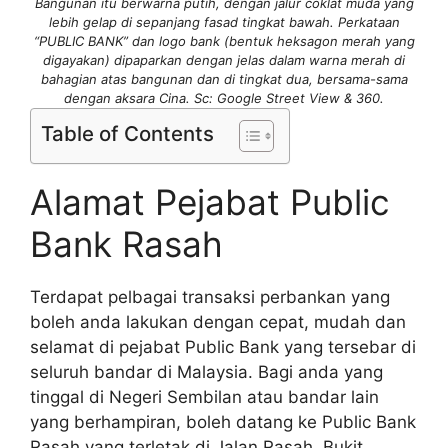
Bangunan itu berwarna putih, dengan jalur coklat muda yang
lebih gelap di sepanjang fasad tingkat bawah. Perkataan
“PUBLIC BANK” dan logo bank (bentuk heksagon merah yang
digayakan) dipaparkan dengan jelas dalam warna merah di
bahagian atas bangunan dan di tingkat dua, bersama-sama
dengan aksara Cina. Sc: Google Street View & 360.
Table of Contents
Alamat Pejabat Public
Bank Rasah
Terdapat pelbagai transaksi perbankan yang
boleh anda lakukan dengan cepat, mudah dan
selamat di pejabat Public Bank yang tersebar di
seluruh bandar di Malaysia. Bagi anda yang
tinggal di Negeri Sembilan atau bandar lain
yang berhampiran, boleh datang ke Public Bank
Rasah yang terletak di Jalan Rasah, Bukit