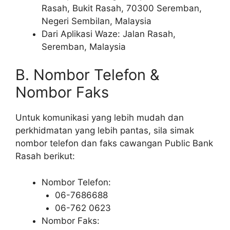
Rasah, Bukit Rasah, 70300 Seremban,
Negeri Sembilan, Malaysia
Dari Aplikasi Waze: Jalan Rasah,
Seremban, Malaysia
B. Nombor Telefon &
Nombor Faks
Untuk komunikasi yang lebih mudah dan
perkhidmatan yang lebih pantas, sila simak
nombor telefon dan faks cawangan Public Bank
Rasah berikut:
Nombor Telefon:
06-7686688
06-762 0623
Nombor Faks: