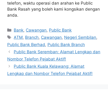
telefon, waktu operasi dan arahan ke Public
Bank Rasah yang boleh kami kongsikan dengan
anda.
Categories
Bank
,
Cawangan
,
Public Bank
Tags
ATM
,
Branch
,
Cawangan
,
Negeri Sembilan
,
Public Bank Berhad
,
Public Bank Branch
Public Bank Seremban: Alamat Lengkap dan
Nombor Telefon Pejabat Aktif!
Public Bank Kuala Kelawang: Alamat
Lengkap dan Nombor Telefon Pejabat Aktif!