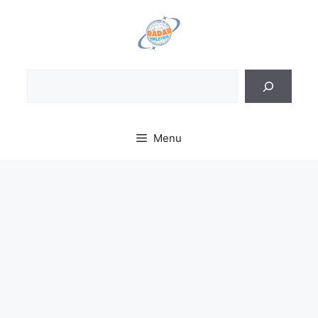
Skip
to
content
Sea
Menu