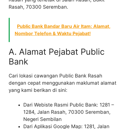
Rasah, 70300 Seremban.
Public Bank Bandar Baru Air Itam: Alamat,
Nombor Telefon & Waktu Pejabat!
A. Alamat Pejabat Public
Bank
Cari lokasi cawangan Public Bank Rasah
dengan cepat menggunakan maklumat alamat
yang kami berikan di sini:
Dari Webiste Rasmi Public Bank: 1281 –
1284, Jalan Rasah, 70300 Seremban,
Negeri Sembilan
Dari Aplikasi Google Map: 1281, Jalan