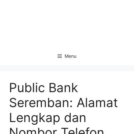
Menu
Public Bank
Seremban: Alamat
Lengkap dan
Nombor Telefon