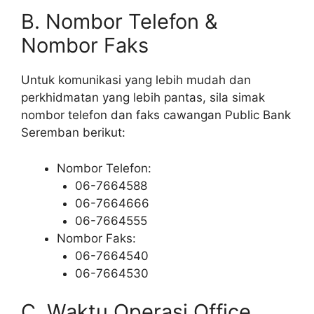
B. Nombor Telefon &
Nombor Faks
Untuk komunikasi yang lebih mudah dan
perkhidmatan yang lebih pantas, sila simak
nombor telefon dan faks cawangan Public Bank
Seremban berikut:
Nombor Telefon:
06-7664588
06-7664666
06-7664555
Nombor Faks:
06-7664540
06-7664530
C. Waktu Operasi Office