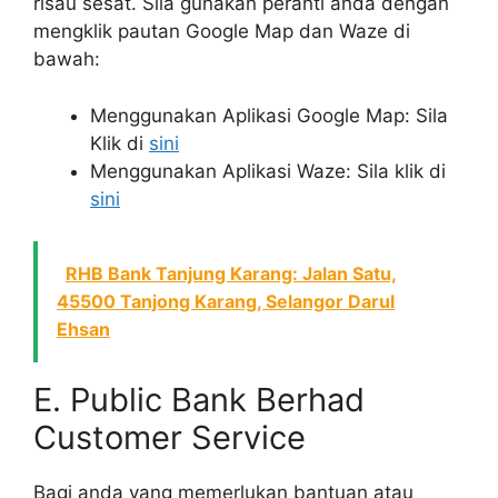
risau sesat. Sila gunakan peranti anda dengan
mengklik pautan Google Map dan Waze di
bawah:
Menggunakan Aplikasi Google Map: Sila
Klik di
sini
Menggunakan Aplikasi Waze: Sila klik di
sini
RHB Bank Tanjung Karang: Jalan Satu,
45500 Tanjong Karang, Selangor Darul
Ehsan
E. Public Bank Berhad
Customer Service
Bagi anda yang memerlukan bantuan atau