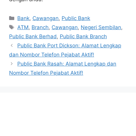
Categories
Bank
,
Cawangan
,
Public Bank
Tags
ATM
,
Branch
,
Cawangan
,
Negeri Sembilan
,
Public Bank Berhad
,
Public Bank Branch
Public Bank Port Dickson: Alamat Lengkap
dan Nombor Telefon Pejabat Aktif!
Public Bank Rasah: Alamat Lengkap dan
Nombor Telefon Pejabat Aktif!