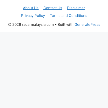
About Us
Contact Us
Disclaimer
Privacy Policy
Terms and Conditions
© 2026 radarmalaysia.com
• Built with
GeneratePress