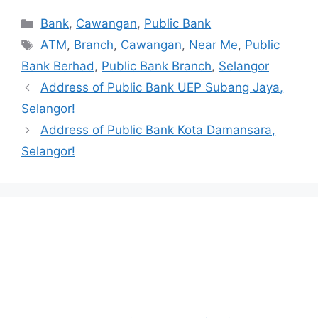
Categories
Bank
,
Cawangan
,
Public Bank
Tags
ATM
,
Branch
,
Cawangan
,
Near Me
,
Public
Bank Berhad
,
Public Bank Branch
,
Selangor
Address of Public Bank UEP Subang Jaya,
Selangor!
Address of Public Bank Kota Damansara,
Selangor!