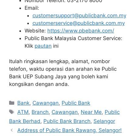
Nombor Telefon: 03-2170 8000
Email:
customersupport@publicbank.com.my
customerservice@publicbank.com.my
Website:
https://www.pbebank.com/
Public Bank Malaysia Customer Service:
Klik
pautan
ini
Itulah ringkasan lengkap, alamat, nombor
telefon, waktu operasi dan arahan ke Public
Bank UEP Subang Jaya yang boleh kami
kongsikan dengan anda.
Categories
Bank
,
Cawangan
,
Public Bank
Tags
ATM
,
Branch
,
Cawangan
,
Near Me
,
Public
Bank Berhad
,
Public Bank Branch
,
Selangor
Address of Public Bank Rawang, Selangor!