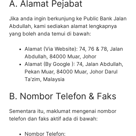
A. Alamat Pejabat
Jika anda ingin berkunjung ke Public Bank Jalan
Abdullah, kami sediakan alamat lengkapnya
yang boleh anda temui di bawah:
Alamat (Via Website): 74, 76 & 78, Jalan
Abdullah, 84000 Muar, Johor
Alamat (By Google ): 74, Jalan Abdullah,
Pekan Muar, 84000 Muar, Johor Darul
Ta’zim, Malaysia
B. Nombor Telefon & Faks
Sementara itu, maklumat mengenai nombor
telefon dan faks aktif ada di bawah:
Nombor Telefon: