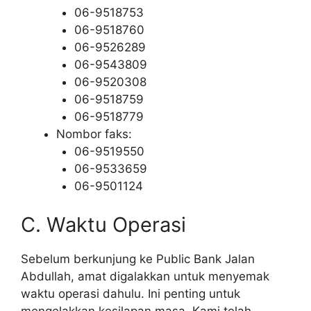
06-9518753
06-9518760
06-9526289
06-9543809
06-9520308
06-9518759
06-9518779
Nombor faks:
06-9519550
06-9533659
06-9501124
C. Waktu Operasi
Sebelum berkunjung ke Public Bank Jalan
Abdullah, amat digalakkan untuk menyemak
waktu operasi dahulu. Ini penting untuk
mengelakkan kesilapan masa. Kami telah