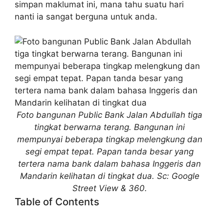
simpan maklumat ini, mana tahu suatu hari
nanti ia sangat berguna untuk anda.
Foto bangunan Public Bank Jalan Abdullah tiga
tingkat berwarna terang. Bangunan ini
mempunyai beberapa tingkap melengkung dan
segi empat tepat. Papan tanda besar yang
tertera nama bank dalam bahasa Inggeris dan
Mandarin kelihatan di tingkat dua. Sc: Google
Street View & 360.
Table of Contents