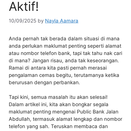
Aktif!
10/09/2025
by
Nayla Aamara
Anda pernah tak berada dalam situasi di mana
anda perlukan maklumat penting seperti alamat
atau nombor telefon bank, tapi tak tahu nak cari
di mana? Jangan risau, anda tak keseorangan.
Ramai di antara kita pasti pernah merasai
pengalaman cemas begitu, terutamanya ketika
berurusan dengan perbankan.
Tapi kini, semua masalah itu akan selesai!
Dalam artikel ini, kita akan bongkar segala
maklumat penting mengenai Public Bank Jalan
Abdullah, termasuk alamat lengkap dan nombor
telefon yang sah. Teruskan membaca dan