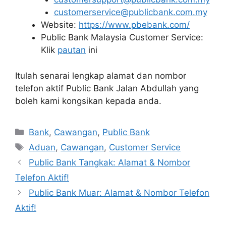
customerservice@publicbank.com.my
Website:
https://www.pbebank.com/
Public Bank Malaysia Customer Service:
Klik
pautan
ini
Itulah senarai lengkap alamat dan nombor
telefon aktif Public Bank Jalan Abdullah yang
boleh kami kongsikan kepada anda.
Categories
Bank
,
Cawangan
,
Public Bank
Tags
Aduan
,
Cawangan
,
Customer Service
Public Bank Tangkak: Alamat & Nombor
Telefon Aktif!
Public Bank Muar: Alamat & Nombor Telefon
Aktif!