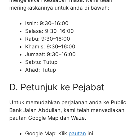
meringkaskannya untuk anda di bawah:
Isnin: 9:30–16:00
Selasa: 9:30–16:00
Rabu: 9:30–16:00
Khamis: 9:30–16:00
Jumaat: 9:30–16:00
Sabtu: Tutup
Ahad: Tutup
D. Petunjuk ke Pejabat
Untuk memudahkan perjalanan anda ke Public
Bank Jalan Abdullah, kami telah menyediakan
pautan Google Map dan Waze.
Google Map: Klik
pautan
ini