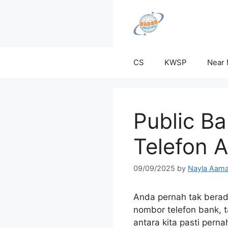
Skip
to
content
CS
KWSP
Near
Public B
Telefon A
09/09/2025
by
Nayla Aama
Anda pernah tak berad
nombor telefon bank, t
antara kita pasti per