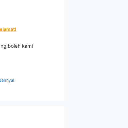
elamat!
ang boleh kami
udahnya!