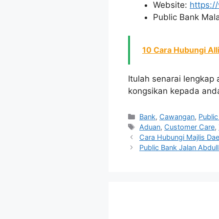
Website:
https:
Public Bank Mala
10 Cara Hubungi All
Itulah senarai lengkap
kongsikan kepada and
Categories
Bank
,
Cawangan
,
Publi
Tags
Aduan
,
Customer Care
,
Cara Hubungi Majlis Da
Public Bank Jalan Abdul