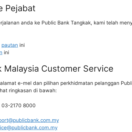
e Pejabat
alanan anda ke Public Bank Tangkak, kami telah men
.
k
pautan
ini
n
ini
k Malaysia Customer Service
alamat e-mel dan pilihan perkhidmatan pelanggan Publi
lihat ringkasan di bawah:
: 03-2170 8000
port@publicbank.com.my
vice@publicbank.com.my