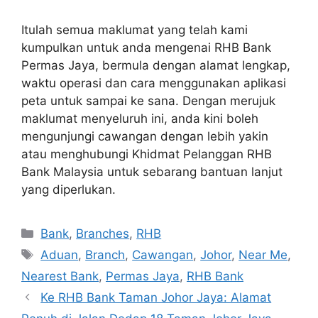
Itulah semua maklumat yang telah kami
kumpulkan untuk anda mengenai RHB Bank
Permas Jaya, bermula dengan alamat lengkap,
waktu operasi dan cara menggunakan aplikasi
peta untuk sampai ke sana. Dengan merujuk
maklumat menyeluruh ini, anda kini boleh
mengunjungi cawangan dengan lebih yakin
atau menghubungi Khidmat Pelanggan RHB
Bank Malaysia untuk sebarang bantuan lanjut
yang diperlukan.
Categories
Bank
,
Branches
,
RHB
Tags
Aduan
,
Branch
,
Cawangan
,
Johor
,
Near Me
,
Nearest Bank
,
Permas Jaya
,
RHB Bank
Ke RHB Bank Taman Johor Jaya: Alamat