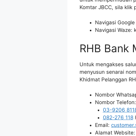
Komtar JBCC, sila klik 
Navigasi Google
Navigasi Waze: k
RHB Bank M
Untuk mengakses salur
menyusun senarai nom
Khidmat Pelanggan RH
Nombor Whatsa
Nombor Telefon:
03-9206 811
082-276 118
(
Email:
customer.
Alamat Website