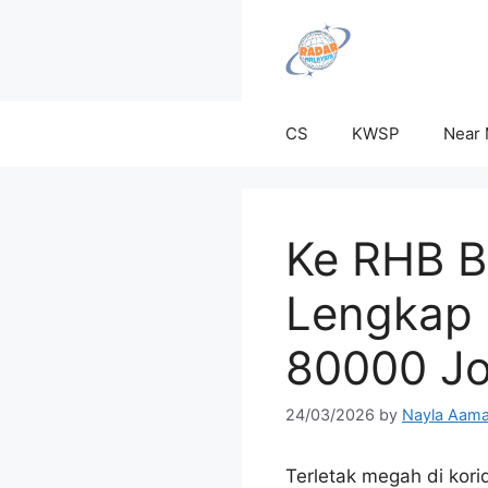
Skip
to
content
CS
KWSP
Near
Ke RHB B
Lengkap 
80000 Jo
24/03/2026
by
Nayla Aama
Terletak megah di kor