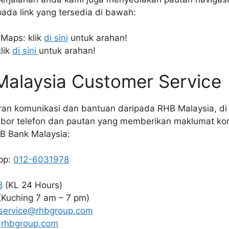
pada link yang tersedia di bawah:
 Maps: klik
di sini
untuk arahan!
lik
di sini
untuk arahan!
alaysia Customer Service
an komunikasi dan bantuan daripada RHB Malaysia, di 
bor telefon dan pautan yang memberikan maklumat ko
B Bank Malaysia:
pp:
012-6031978
8
(KL 24 Hours)
Kuching 7 am – 7 pm)
service@rhbgroup.com
:
rhbgroup.com