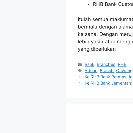
RHB Bank Custom
Itulah semua makluma
bermula dengan alamat
ke sana. Dengan meruj
lebih yakin atau meng
yang diperlukan
Categories
Bank
,
Branches
,
RHB
Tags
Aduan
,
Branch
,
Cawang
Ke RHB Bank Permas Jay
Ke RHB Bank Jementah: 