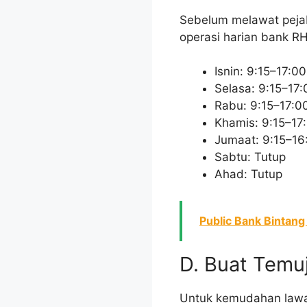
Sebelum melawat pejab
operasi harian bank R
Isnin: 9:15–17:00
Selasa: 9:15–17:
Rabu: 9:15–17:0
Khamis: 9:15–17
Jumaat: 9:15–16
Sabtu: Tutup
Ahad: Tutup
Public Bank Bintang
D. Buat Temu
Untuk kemudahan lawa