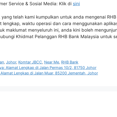
er Service & Sosial Media: Klik di
sini
t yang telah kami kumpulkan untuk anda mengenai RHB
 lengkap, waktu operasi dan cara menggunakan aplikas
uk maklumat menyeluruh ini, anda kini boleh mengunj
hubungi Khidmat Pelanggan RHB Bank Malaysia untuk s
an
,
Johor
,
Komtar JBCC
,
Near Me
,
RHB Bank
a: Alamat Lengkap di Jalan Permas 10/2, 81750 Johor
Alamat Lengkap di Jalan Muar, 85200 Jementah, Johor