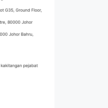
ot G35, Ground Floor,
ntre, 80000 Johor
0000 Johor Bahru,
 kakitangan pejabat