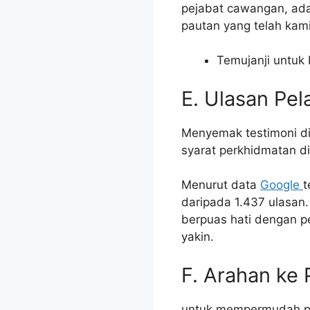
pejabat cawangan, adal
pautan yang telah kam
Temujanji untuk
E. Ulasan Pel
Menyemak testimoni di
syarat perkhidmatan 
Menurut data
Google
t
daripada 1.437 ulasan
berpuas hati dengan 
yakin.
F. Arahan ke
untuk mempermudah pe