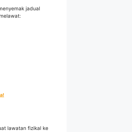
 menyemak jadual
 melawat:
a!
 lawatan fizikal ke