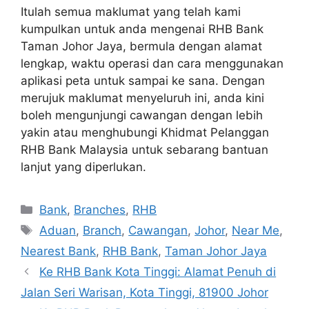
Itulah semua maklumat yang telah kami
kumpulkan untuk anda mengenai RHB Bank
Taman Johor Jaya, bermula dengan alamat
lengkap, waktu operasi dan cara menggunakan
aplikasi peta untuk sampai ke sana. Dengan
merujuk maklumat menyeluruh ini, anda kini
boleh mengunjungi cawangan dengan lebih
yakin atau menghubungi Khidmat Pelanggan
RHB Bank Malaysia untuk sebarang bantuan
lanjut yang diperlukan.
Categories
Bank
,
Branches
,
RHB
Tags
Aduan
,
Branch
,
Cawangan
,
Johor
,
Near Me
,
Nearest Bank
,
RHB Bank
,
Taman Johor Jaya
Ke RHB Bank Kota Tinggi: Alamat Penuh di
Jalan Seri Warisan, Kota Tinggi, 81900 Johor