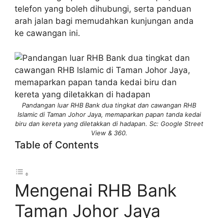
telefon yang boleh dihubungi, serta panduan
arah jalan bagi memudahkan kunjungan anda
ke cawangan ini.
Pandangan luar RHB Bank dua tingkat dan cawangan RHB
Islamic di Taman Johor Jaya, memaparkan papan tanda kedai
biru dan kereta yang diletakkan di hadapan. Sc: Google Street
View & 360.
Table of Contents
Mengenai RHB Bank
Taman Johor Jaya