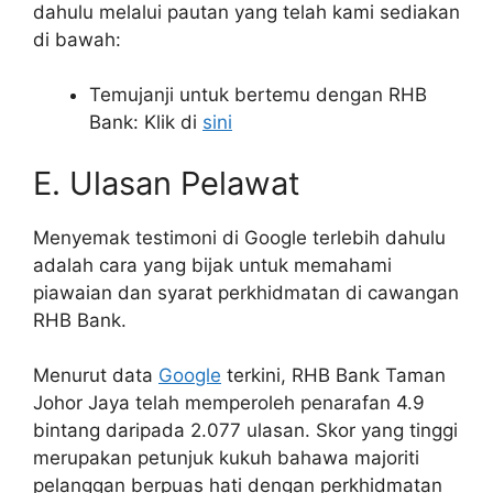
dahulu melalui pautan yang telah kami sediakan
di bawah:
Temujanji untuk bertemu dengan RHB
Bank: Klik di
sini
E. Ulasan Pelawat
Menyemak testimoni di Google terlebih dahulu
adalah cara yang bijak untuk memahami
piawaian dan syarat perkhidmatan di cawangan
RHB Bank.
Menurut data
Google
terkini, RHB Bank Taman
Johor Jaya telah memperoleh penarafan 4.9
bintang daripada 2.077 ulasan. Skor yang tinggi
merupakan petunjuk kukuh bahawa majoriti
pelanggan berpuas hati dengan perkhidmatan