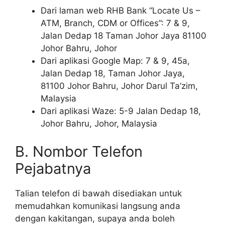
Dari laman web RHB Bank “Locate Us –
ATM, Branch, CDM or Offices”: 7 & 9,
Jalan Dedap 18 Taman Johor Jaya 81100
Johor Bahru, Johor
Dari aplikasi Google Map: 7 & 9, 45a,
Jalan Dedap 18, Taman Johor Jaya,
81100 Johor Bahru, Johor Darul Ta’zim,
Malaysia
Dari aplikasi Waze: 5-9 Jalan Dedap 18,
Johor Bahru, Johor, Malaysia
B. Nombor Telefon
Pejabatnya
Talian telefon di bawah disediakan untuk
memudahkan komunikasi langsung anda
dengan kakitangan, supaya anda boleh