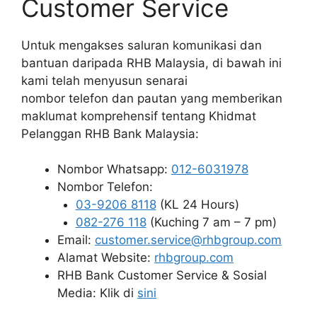
Customer Service
Untuk mengakses saluran komunikasi dan
bantuan daripada RHB Malaysia, di bawah ini
kami telah menyusun senarai
nombor telefon dan pautan yang memberikan
maklumat komprehensif tentang Khidmat
Pelanggan RHB Bank Malaysia:
Nombor Whatsapp:
012-6031978
Nombor Telefon:
03-9206 8118
(KL 24 Hours)
082-276 118
(Kuching 7 am – 7 pm)
Email:
customer.service@rhbgroup.com
Alamat Website:
rhbgroup.com
RHB Bank Customer Service & Sosial
Media: Klik di
sini