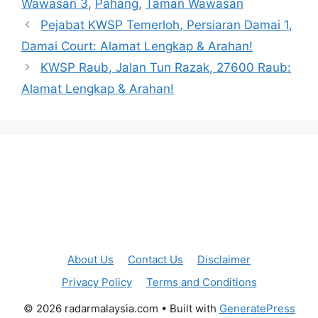
Wawasan 3
,
Pahang
,
Taman Wawasan
Pejabat KWSP Temerloh, Persiaran Damai 1,
Damai Court: Alamat Lengkap & Arahan!
KWSP Raub, Jalan Tun Razak, 27600 Raub:
Alamat Lengkap & Arahan!
About Us
Contact Us
Disclaimer
Privacy Policy
Terms and Conditions
© 2026 radarmalaysia.com
• Built with
GeneratePress