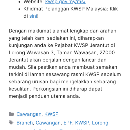
Website:
kwsp.gov.my/ms/
Khidmat Pelanggan KWSP Malaysia: Klik
di
sini
!
Dengan maklumat alamat lengkap dan arahan
yang telah kami sediakan ini, diharapkan
kunjungan anda ke Pejabat KWSP Jerantut di
Lorong Wawasan 3, Taman Wawasan, 27000
Jerantut akan berjalan dengan lancar dan
mudah. Sila pastikan anda membuat semakan
terkini di laman sesawang rasmi KWSP sebelum
sebarang urusan bagi mengelakkan sebarang
kesulitan. Perkongsian ini diharap dapat
menjadi panduan utama anda.
Categories
Cawangan
,
KWSP
Tags
Branch
,
Cawangan
,
EPF
,
KWSP
,
Lorong