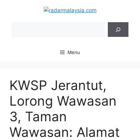
Skip
to
content
Sea
Menu
KWSP Jerantut,
Lorong Wawasan
3, Taman
Wawasan: Alamat