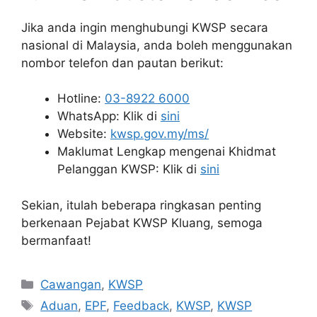
Jika anda ingin menghubungi KWSP secara
nasional di Malaysia, anda boleh menggunakan
nombor telefon dan pautan berikut:
Hotline:
03-8922 6000
WhatsApp: Klik di
sini
Website:
kwsp.gov.my/ms/
Maklumat Lengkap mengenai Khidmat
Pelanggan KWSP: Klik di
sini
Sekian, itulah beberapa ringkasan penting
berkenaan Pejabat KWSP Kluang, semoga
bermanfaat!
Categories
Cawangan
,
KWSP
Tags
Aduan
,
EPF
,
Feedback
,
KWSP
,
KWSP