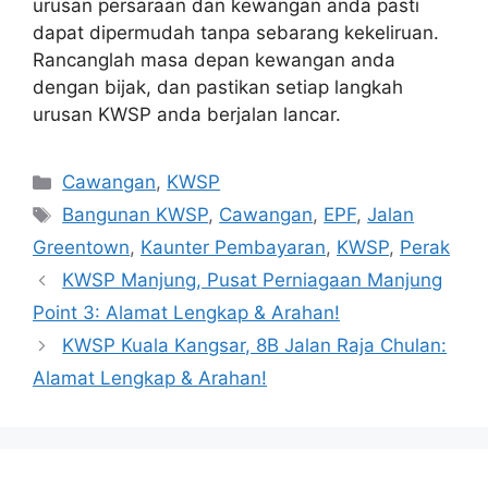
urusan persaraan dan kewangan anda pasti
dapat dipermudah tanpa sebarang kekeliruan.
Rancanglah masa depan kewangan anda
dengan bijak, dan pastikan setiap langkah
urusan KWSP anda berjalan lancar.
Categories
Cawangan
,
KWSP
Tags
Bangunan KWSP
,
Cawangan
,
EPF
,
Jalan
Greentown
,
Kaunter Pembayaran
,
KWSP
,
Perak
KWSP Manjung, Pusat Perniagaan Manjung
Point 3: Alamat Lengkap & Arahan!
KWSP Kuala Kangsar, 8B Jalan Raja Chulan:
Alamat Lengkap & Arahan!