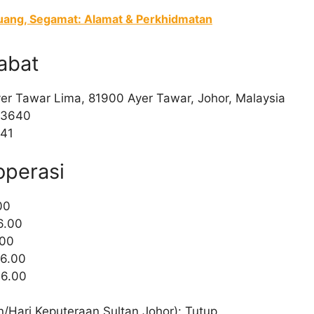
ang, Segamat: Alamat & Perkhidmatan
abat
yer Tawar Lima, 81900 Ayer Tawar, Johor, Malaysia
 3640
641
operasi
00
6.00
.00
16.00
16.00
Hari Keputeraan Sultan Johor): Tutup