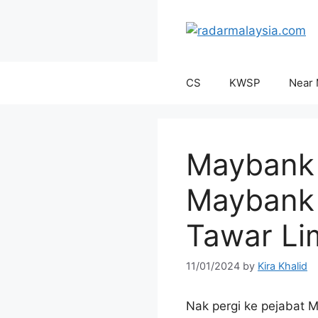
Skip
to
content
CS
KWSP
Near
Maybank 
Maybank 
Tawar Li
11/01/2024
by
Kira Khalid
Nak pergi ke pejabat 