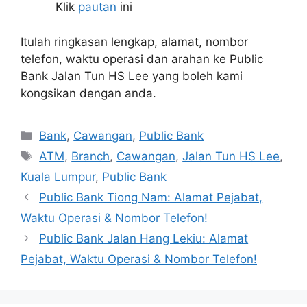
Klik
pautan
ini
Itulah ringkasan lengkap, alamat, nombor
telefon, waktu operasi dan arahan ke Public
Bank Jalan Tun HS Lee yang boleh kami
kongsikan dengan anda.
Categories
Bank
,
Cawangan
,
Public Bank
Tags
ATM
,
Branch
,
Cawangan
,
Jalan Tun HS Lee
,
Kuala Lumpur
,
Public Bank
Public Bank Tiong Nam: Alamat Pejabat,
Waktu Operasi & Nombor Telefon!
Public Bank Jalan Hang Lekiu: Alamat
Pejabat, Waktu Operasi & Nombor Telefon!