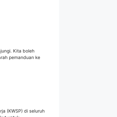
ungi. Kita boleh
 arah pemanduan ke
:
ja (KWSP) di seluruh