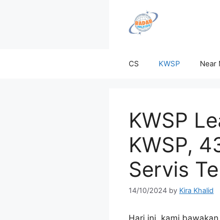
Skip
to
content
CS
KWSP
Near
KWSP Lea
KWSP, 43
Servis Te
14/10/2024
by
Kira Khalid
Hari ini, kami bawaka