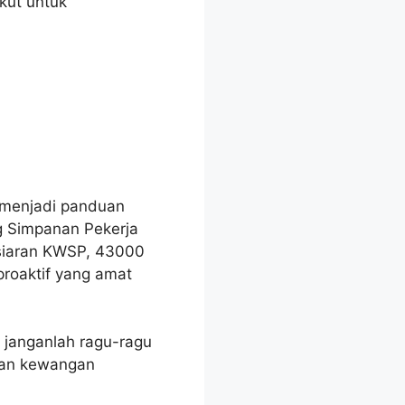
kut untuk
t menjadi panduan
 Simpanan Pekerja
siaran KWSP, 43000
proaktif yang amat
, janganlah ragu-ragu
san kewangan