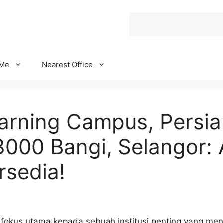
Search
 Me
Nearest Office
rning Campus, Persia
000 Bangi, Selangor: 
rsedia!
n fokus utama kepada sebuah institusi penting yang me