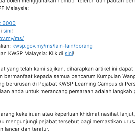
nda boleh menggunakan nombor telefon dan pautan beri
F Malaysia:
2 6000
di
sini
!
ov.my/ms/
lian:
kwsp.gov.my/ms/lain-lain/borang
an KWSP Malaysia: Klik di
sini
!
 yang telah kami sajikan, diharapkan artikel ini dapa
dan bermanfaat kepada semua pencarum Kumpulan Wang
ng berurusan di Pejabat KWSP Learning Campus di Per
diaan anda untuk merancang persaraan adalah langkah 
arang kekeliruan atau keperluan khidmat nasihat lanjut
au mengunjungi pejabat tersebut bagi memastikan uru
n lancar dan teratur.