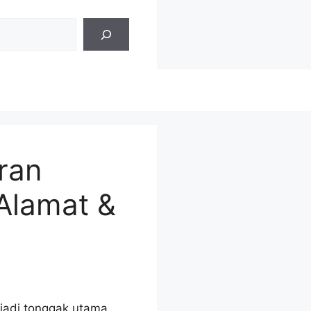
ran
Alamat &
njadi tonggak utama