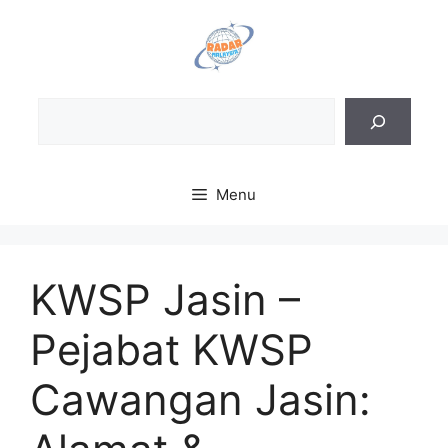
Skip
to
content
Sea
Menu
KWSP Jasin –
Pejabat KWSP
Cawangan Jasin: