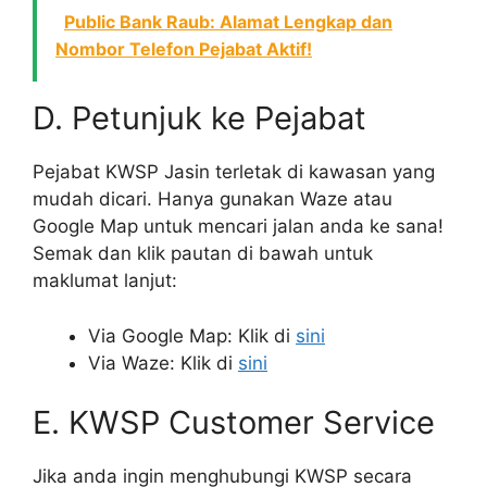
Public Bank Raub: Alamat Lengkap dan
Nombor Telefon Pejabat Aktif!
D. Petunjuk ke Pejabat
Pejabat KWSP Jasin terletak di kawasan yang
mudah dicari. Hanya gunakan Waze atau
Google Map untuk mencari jalan anda ke sana!
Semak dan klik pautan di bawah untuk
maklumat lanjut:
Via Google Map: Klik di
sini
Via Waze: Klik di
sini
E. KWSP Customer Service
Jika anda ingin menghubungi KWSP secara