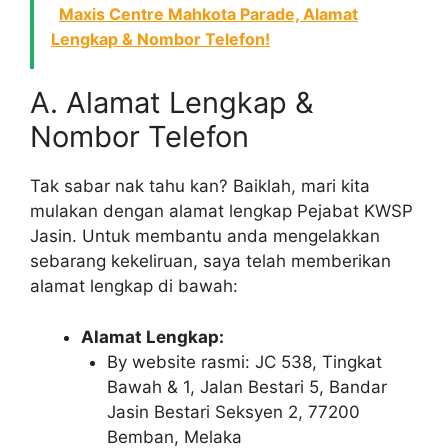
Maxis Centre Mahkota Parade, Alamat
Lengkap & Nombor Telefon!
A. Alamat Lengkap &
Nombor Telefon
Tak sabar nak tahu kan? Baiklah, mari kita
mulakan dengan alamat lengkap Pejabat KWSP
Jasin. Untuk membantu anda mengelakkan
sebarang kekeliruan, saya telah memberikan
alamat lengkap di bawah:
Alamat Lengkap:
By website rasmi: JC 538, Tingkat
Bawah & 1, Jalan Bestari 5, Bandar
Jasin Bestari Seksyen 2, 77200
Bemban, Melaka