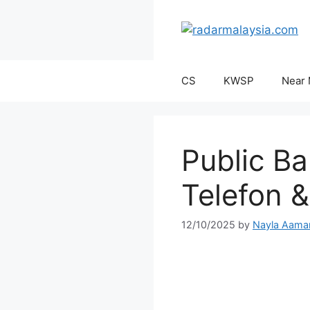
Skip
to
content
CS
KWSP
Near
Public B
Telefon &
12/10/2025
by
Nayla Aama