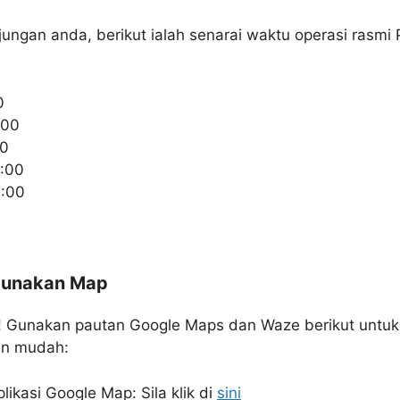
ngan anda, berikut ialah senarai waktu operasi rasmi
0
:00
00
:00
6:00
ggunakan Map
t! Gunakan pautan Google Maps dan Waze berikut untuk t
an mudah:
kasi Google Map: Sila klik di
sini