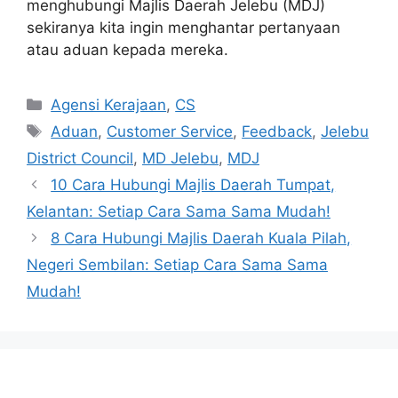
menghubungi Majlis Daerah Jelebu (MDJ)
sekiranya kita ingin menghantar pertanyaan
atau aduan kepada mereka.
Categories
Agensi Kerajaan
,
CS
Tags
Aduan
,
Customer Service
,
Feedback
,
Jelebu
District Council
,
MD Jelebu
,
MDJ
10 Cara Hubungi Majlis Daerah Tumpat,
Kelantan: Setiap Cara Sama Sama Mudah!
8 Cara Hubungi Majlis Daerah Kuala Pilah,
Negeri Sembilan: Setiap Cara Sama Sama
Mudah!