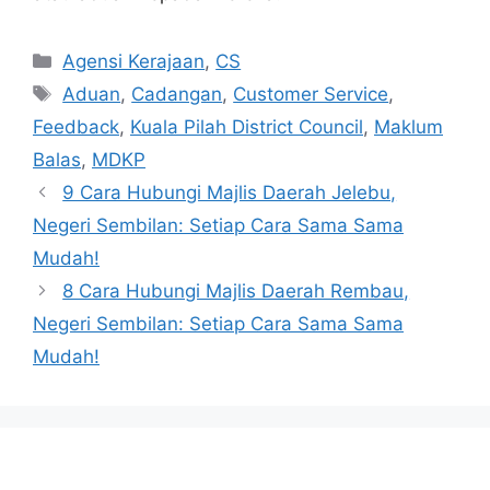
Categories
Agensi Kerajaan
,
CS
Tags
Aduan
,
Cadangan
,
Customer Service
,
Feedback
,
Kuala Pilah District Council
,
Maklum
Balas
,
MDKP
9 Cara Hubungi Majlis Daerah Jelebu,
Negeri Sembilan: Setiap Cara Sama Sama
Mudah!
8 Cara Hubungi Majlis Daerah Rembau,
Negeri Sembilan: Setiap Cara Sama Sama
Mudah!