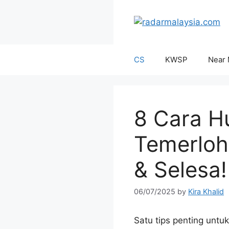
Skip
to
content
CS
KWSP
Near
8 Cara H
Temerloh
& Selesa!
06/07/2025
by
Kira Khalid
Satu tips penting unt