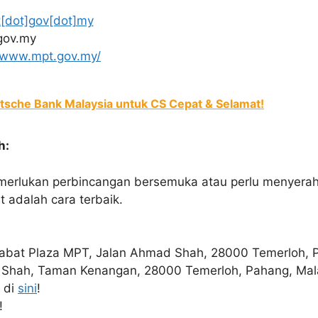
[dot]gov[dot]my
gov.my
//www.mpt.gov.my/
tsche Bank Malaysia untuk CS Cepat & Selamat!
h:
erlukan perbincangan bersemuka atau perlu menyerahk
t adalah cara terbaik.
abat Plaza MPT, Jalan Ahmad Shah, 28000 Temerloh, 
Shah, Taman Kenangan, 28000 Temerloh, Pahang, Mal
 di
sini
!
!