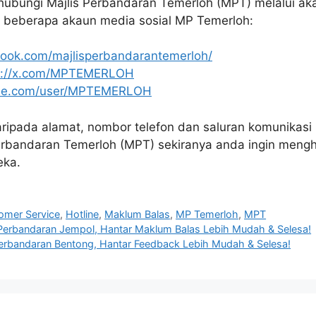
ubungi Majlis Perbandaran Temerloh (MPT) melalui aka
h beberapa akaun media sosial MP Temerloh:
ook.com/majlisperbandarantemerloh/
s://x.com/MPTEMERLOH
be.com/user/MPTEMERLOH
daripada alamat, nombor telefon dan saluran komunikasi 
rbandaran Temerloh (MPT) sekiranya anda ingin mengh
eka.
omer Service
,
Hotline
,
Maklum Balas
,
MP Temerloh
,
MPT
 Perbandaran Jempol, Hantar Maklum Balas Lebih Mudah & Selesa!
Perbandaran Bentong, Hantar Feedback Lebih Mudah & Selesa!