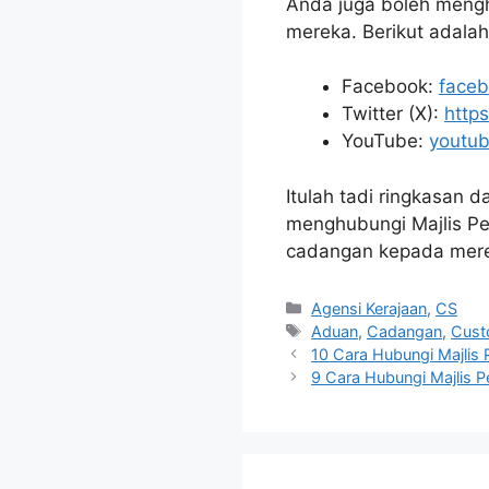
Anda juga boleh mengh
mereka. Berikut adala
Facebook:
faceb
Twitter (X):
http
YouTube:
youtu
Itulah tadi ringkasan 
menghubungi Majlis Pe
cadangan kepada mer
Categories
Agensi Kerajaan
,
CS
Tags
Aduan
,
Cadangan
,
Cust
10 Cara Hubungi Majlis
9 Cara Hubungi Majlis 