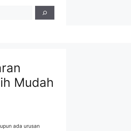
aran
bih Mudah
taupun ada urusan