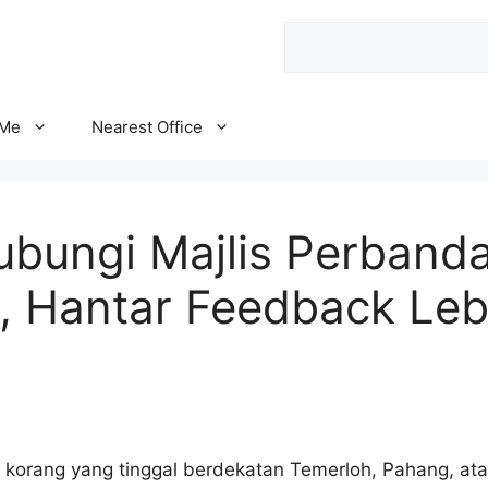
Search
 Me
Nearest Office
ubungi Majlis Perband
, Hantar Feedback Le
uk korang yang tinggal berdekatan Temerloh, Pahang, a