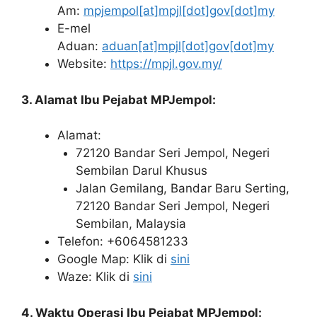
Am:
mpjempol[at]mpjl[dot]gov[dot]my
E-mel
Aduan:
aduan[at]mpjl[dot]gov[dot]my
Website:
https://mpjl.gov.my/
3. Alamat Ibu Pejabat MPJempol:
Alamat:
72120 Bandar Seri Jempol, Negeri
Sembilan Darul Khusus
Jalan Gemilang, Bandar Baru Serting,
72120 Bandar Seri Jempol, Negeri
Sembilan, Malaysia
Telefon: +6064581233
Google Map: Klik di
sini
Waze: Klik di
sini
4. Waktu Operasi Ibu Pejabat MPJempol: