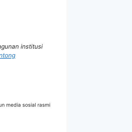
unan institusi
ntong
n media sosial rasmi