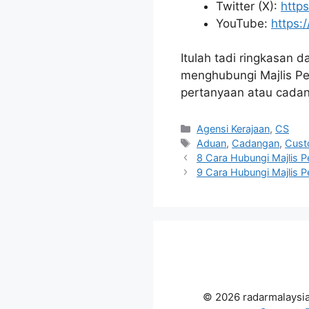
Twitter (X):
http
YouTube:
https:
Itulah tadi ringkasan 
menghubungi Majlis Pe
pertanyaan atau cada
Categories
Agensi Kerajaan
,
CS
Tags
Aduan
,
Cadangan
,
Cust
8 Cara Hubungi Majlis 
9 Cara Hubungi Majlis 
© 2026 radarmalaysi