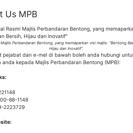
ct Us MPB
 Majlis Perbandaran Bentong, yang memaparkan visi majlis: “Bentong B
Hijau dan Inovatif”.
t pejabat dan e-mel di bawah boleh anda hubungi unt
 anda kepada Majlis Perbandaran Bentong (MPB):
ks:
221148
300-88-1148
9-2223729
site: