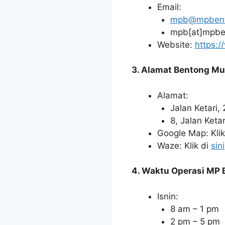
Email:
mpb@mpbent
mpb[at]mpbe
Website:
https:
3. Alamat Bentong Mun
Alamat:
Jalan Ketari
8, Jalan Keta
Google Map: Klik
Waze: Klik di
sini
4. Waktu Operasi MP 
Isnin:
8 am – 1 pm
2 pm – 5 pm