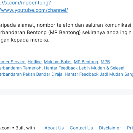
s://x.com/mpbentong?
//www.youtube.com/channel/
daripada alamat, nombor telefon dan saluran komunikasi 
rbandaran Bentong (MP Bentong) sekiranya anda ingi
ngan kepada mereka.
omer Service
,
Hotline
,
Maklum Balas
,
MP Bentong
,
MPB
Perbandaran Temerloh, Hantar Feedback Lebih Mudah & Selesa!
Perbandaran Pekan Bandar Diraja, Hantar Feedback Jadi Mudah San
a.com
• Built with
About Us
Contact Us
Disclaimer
Pr