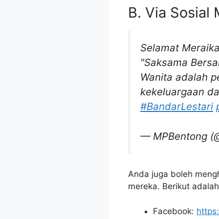
B. Via Sosial
Selamat Meraika
"Saksama Bers
Wanita adalah 
kekeluargaan d
#BandarLestari
— MPBentong (
Anda juga boleh mengh
mereka. Berikut adala
Facebook:
http