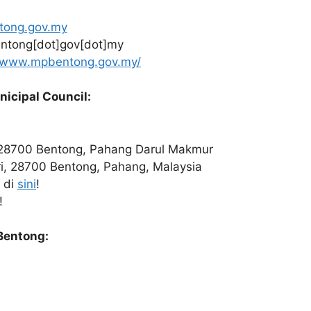
ong.gov.my
ntong[dot]gov[dot]my
//www.mpbentong.gov.my/
icipal Council:
, 28700 Bentong, Pahang Darul Makmur
ri, 28700 Bentong, Pahang, Malaysia
 di
sini
!
!
Bentong: