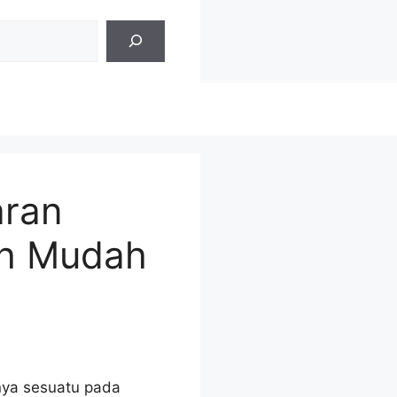
aran
ih Mudah
nya sesuatu pada