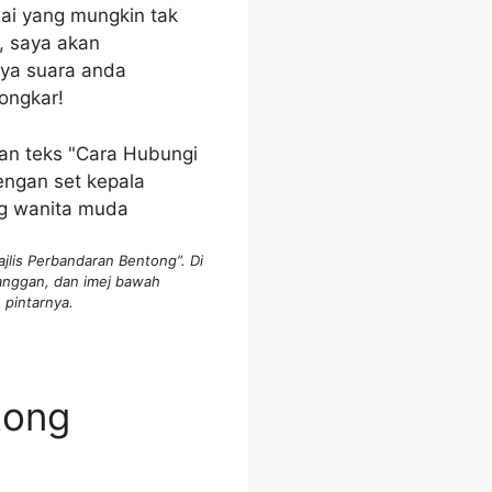
ai yang mungkin tak
i, saya akan
aya suara anda
ongkar!
jlis Perbandaran Bentong”. Di
langgan, dan imej bawah
pintarnya.
tong