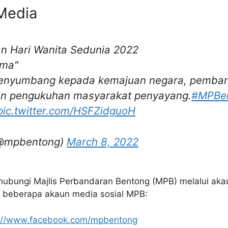
 Media
n Hari Wanita Sedunia 2022
ama"
penyumbang kepada kemajuan negara, pembang
an pengukuhan masyarakat penyayang.
#MPBe
pic.twitter.com/HSFZidguoH
@mpbentong)
March 8, 2022
ubungi Majlis Perbandaran Bentong (MPB) melalui akau
h beberapa akaun media sosial MPB:
s://www.facebook.com/mpbentong