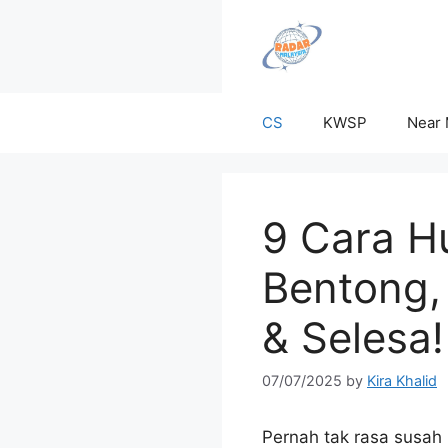
Skip
to
content
CS
KWSP
Near
9 Cara H
Bentong,
& Selesa!
07/07/2025
by
Kira Khalid
Pernah tak rasa susah