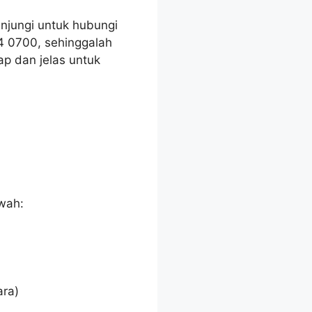
njungi untuk hubungi
64 0700, sehinggalah
p dan jelas untuk
wah:
ara)