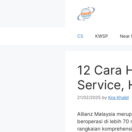
Skip
to
content
CS
KWSP
Near
12 Cara 
Service,
21/02/2025
by
Kira Khalid
Allianz Malaysia merup
beroperasi di lebih 7
rangkaian komprehens