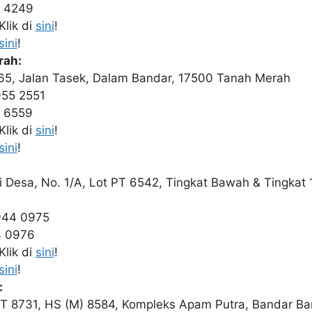
6 4249
lik di
sini
!
sini
!
rah:
65, Jalan Tasek, Dalam Bandar, 17500 Tanah Merah
955 2551
5 6559
lik di
sini
!
sini
!
 Desa, No. 1/A, Lot PT 6542, Tingkat Bawah & Tingkat 
944 0975
4 0976
lik di
sini
!
sini
!
:
PT 8731, HS (M) 8584, Kompleks Apam Putra, Bandar Ba