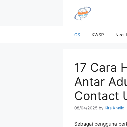
Skip
to
content
CS
KWSP
Near
17 Cara 
Antar Ad
Contact 
08/04/2025
by
Kira Khalid
Sebagai pengguna perk