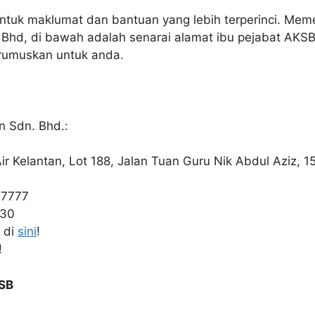
ntuk maklumat dan bantuan yang lebih terperinci. Mem
 Bhd, di bawah adalah senarai alamat ibu pejabat AKSB
rumuskan untuk anda.
n Sdn. Bhd.:
r Kelantan, Lot 188, Jalan Tuan Guru Nik Abdul Aziz, 1
 7777
030
 di
sini
!
!
KSB