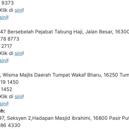
5 9373
lik di
sini
!
sini
!
447 Bersebelah Pejabat Tabung Haji, Jalan Besar, 1630
778 8773
 2717
lik di
sini
!
sini
!
7, Wisma Majlis Daerah Tumpat Wakaf Bharu, 16250 Tu
719 1450
 1452
lik di
sini
!
sini
!
h:
97, Seksyen 2,Hadapan Masjid Ibrahimi, 16800 Pasir Pu
786 4330