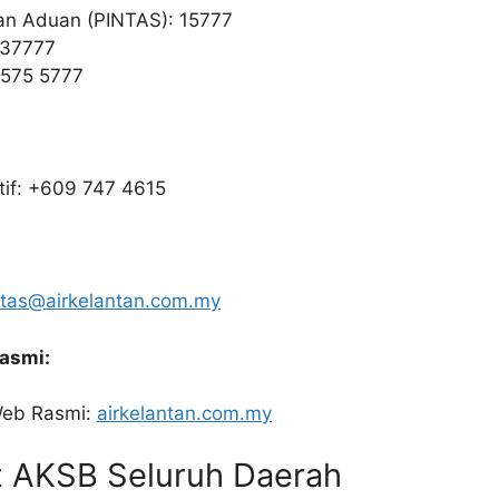
ian Aduan (PINTAS): 15777
437777
-575 5777
if: +609 747 4615
ntas@airkelantan.com.my
Rasmi:
Web Rasmi:
airkelantan.com.my
at AKSB Seluruh Daerah