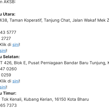
an AKSB:
u Utara:
1438, Taman Koperatif, Tanjung Chat, Jalan Wakaf Mek 
743 5777
 2727
lik di
sini
!
sini
!
 Selatan:
T 426, Blok E, Pusat Perniagaan Bandar Baru Tunjung, 
747 0260
 0259
lik di
sini
!
sini
!
u Timur:
 Tok Kenali, Kubang Kerian, 16150 Kota Bharu
765 7373