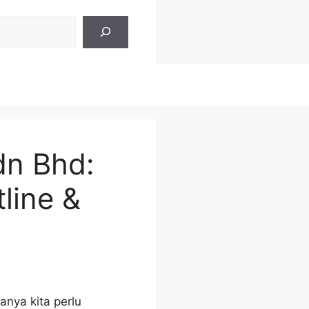
dn Bhd:
line &
nya kita perlu