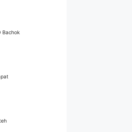
0 Bachok
mpat
teh