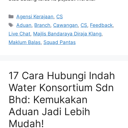
Categories
Agensi Kerajaan
,
CS
Tags
Aduan
,
Branch
,
Cawangan
,
CS
,
Feedback
,
Live Chat
,
Majlis Bandaraya Diraja Klang
,
Maklum Balas
,
Squad Pantas
17 Cara Hubungi Indah
Water Konsortium Sdn
Bhd: Kemukakan
Aduan Jadi Lebih
Mudah!