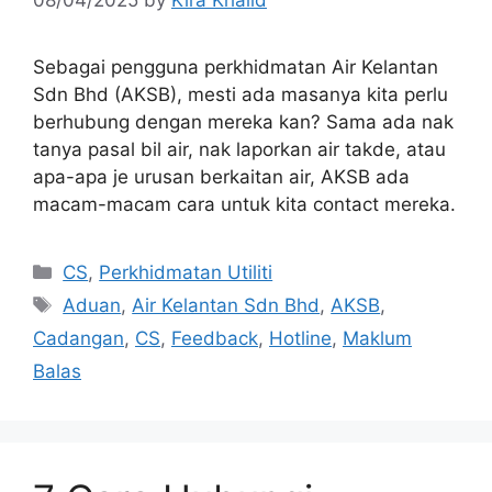
08/04/2025
by
Kira Khalid
Sebagai pengguna perkhidmatan Air Kelantan
Sdn Bhd (AKSB), mesti ada masanya kita perlu
berhubung dengan mereka kan? Sama ada nak
tanya pasal bil air, nak laporkan air takde, atau
apa-apa je urusan berkaitan air, AKSB ada
macam-macam cara untuk kita contact mereka.
Categories
CS
,
Perkhidmatan Utiliti
Tags
Aduan
,
Air Kelantan Sdn Bhd
,
AKSB
,
Cadangan
,
CS
,
Feedback
,
Hotline
,
Maklum
Balas