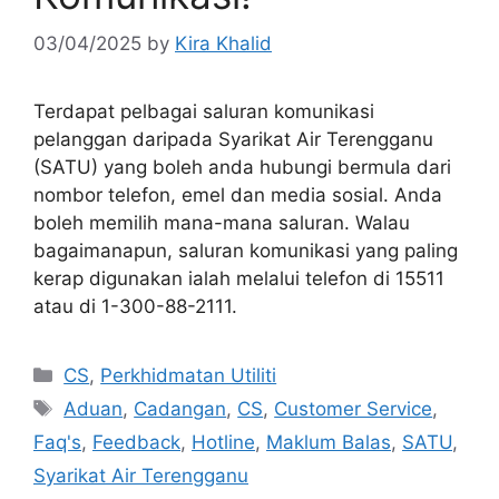
03/04/2025
by
Kira Khalid
Terdapat pelbagai saluran komunikasi
pelanggan daripada Syarikat Air Terengganu
(SATU) yang boleh anda hubungi bermula dari
nombor telefon, emel dan media sosial. Anda
boleh memilih mana-mana saluran. Walau
bagaimanapun, saluran komunikasi yang paling
kerap digunakan ialah melalui telefon di 15511
atau di 1-300-88-2111.
Categories
CS
,
Perkhidmatan Utiliti
Tags
Aduan
,
Cadangan
,
CS
,
Customer Service
,
Faq's
,
Feedback
,
Hotline
,
Maklum Balas
,
SATU
,
Syarikat Air Terengganu