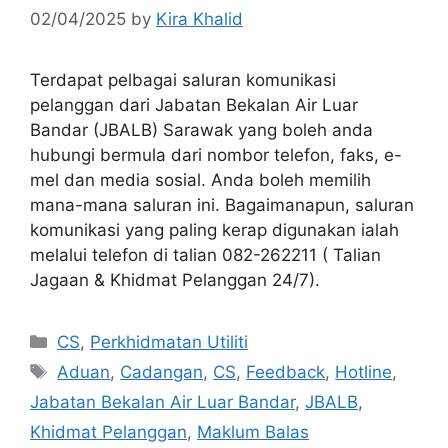
02/04/2025
by
Kira Khalid
Terdapat pelbagai saluran komunikasi
pelanggan dari Jabatan Bekalan Air Luar
Bandar (JBALB) Sarawak yang boleh anda
hubungi bermula dari nombor telefon, faks, e-
mel dan media sosial. Anda boleh memilih
mana-mana saluran ini. Bagaimanapun, saluran
komunikasi yang paling kerap digunakan ialah
melalui telefon di talian 082-262211 ( Talian
Jagaan & Khidmat Pelanggan 24/7).
Categories
CS
,
Perkhidmatan Utiliti
Tags
Aduan
,
Cadangan
,
CS
,
Feedback
,
Hotline
,
Jabatan Bekalan Air Luar Bandar
,
JBALB
,
Khidmat Pelanggan
,
Maklum Balas