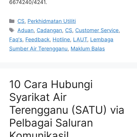
6674240/4241.
Categories
CS
,
Perkhidmatan Utiliti
Tags
Aduan
,
Cadangan
,
CS
,
Customer Service
,
Faq's
,
Feedback
,
Hotline
,
LAUT
,
Lembaga
Sumber Air Terengganu
,
Maklum Balas
10 Cara Hubungi
Syarikat Air
Terengganu (SATU) via
Pelbagai Saluran
Komunikasi!