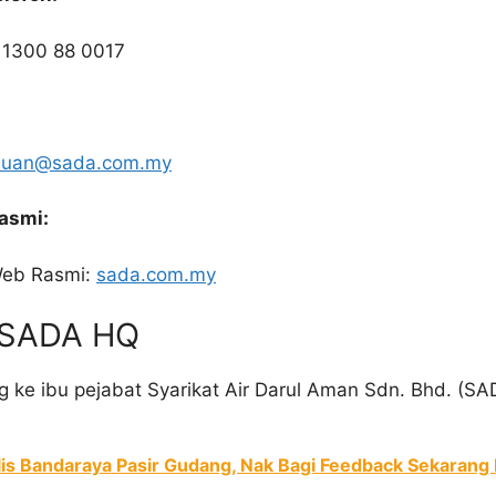
 1300 88 0017
duan@sada.com.my
asmi:
Web Rasmi:
sada.com.my
e SADA HQ
 ke ibu pejabat Syarikat Air Darul Aman Sdn. Bhd. (SAD
lis Bandaraya Pasir Gudang, Nak Bagi Feedback Sekarang