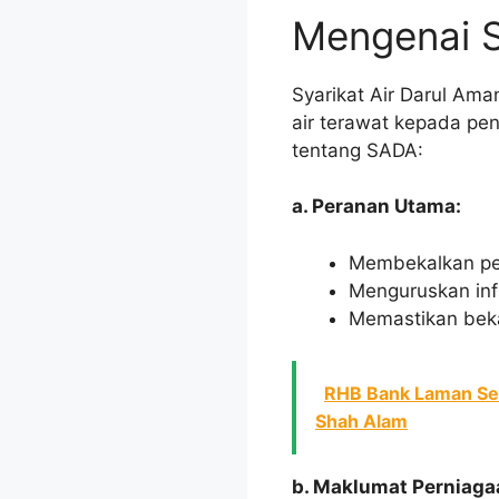
Mengenai S
Syarikat Air Darul Ama
air terawat kepada pen
tentang SADA:
a. Peranan Utama:
Membekalkan per
Menguruskan infra
Memastikan bekal
RHB Bank Laman Seri
Shah Alam
b. Maklumat Perniaga