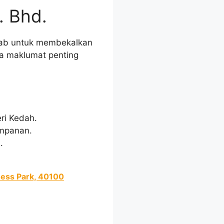
. Bhd.
awab untuk membekalkan
pa maklumat penting
ri Kedah.
simpanan.
.
ness Park, 40100