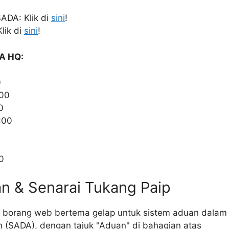
ADA: Klik di
sini
!
lik di
sini
!
A HQ:
0
:00
0
:00
0
an & Senarai Tukang Paip