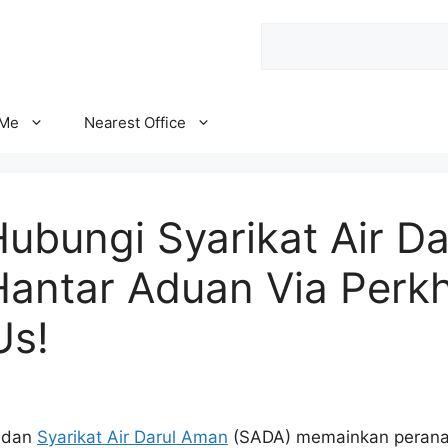
Search
 Me
Nearest Office
Hubungi Syarikat Air D
Hantar Aduan Via Perk
Us!
, dan
Syarikat Air Darul Aman
(SADA) memainkan perana