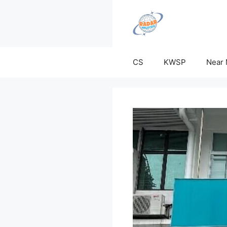
Skip
to
content
CS
KWSP
Near