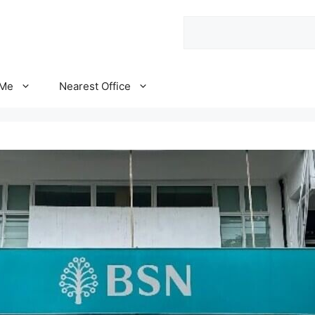
Search
 Me
Nearest Office