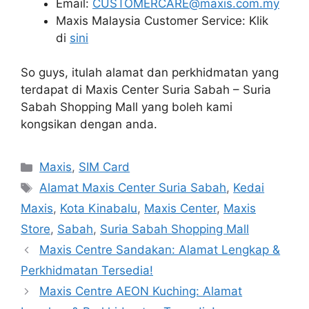
Email:
CUSTOMERCARE@maxis.com.my
Maxis Malaysia Customer Service: Klik
di
sini
So guys, itulah alamat dan perkhidmatan yang
terdapat di Maxis Center Suria Sabah – Suria
Sabah Shopping Mall yang boleh kami
kongsikan dengan anda.
Categories
Maxis
,
SIM Card
Tags
Alamat Maxis Center Suria Sabah
,
Kedai
Maxis
,
Kota Kinabalu
,
Maxis Center
,
Maxis
Store
,
Sabah
,
Suria Sabah Shopping Mall
Maxis Centre Sandakan: Alamat Lengkap &
Perkhidmatan Tersedia!
Maxis Centre AEON Kuching: Alamat