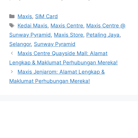
Categories
Maxis
,
SIM Card
Tags
Kedai Maxis
,
Maxis Centre
,
Maxis Centre @
Sunway Pyramid
,
Maxis Store
,
Petaling Jaya
,
Selangor
,
Sunway Pyramid
Maxis Centre Quayside Mall: Alamat
Lengkap & Maklumat Perhubungan Mereka!
Maxis Jenjarom: Alamat Lengkap &
Maklumat Perhubungan Mereka!