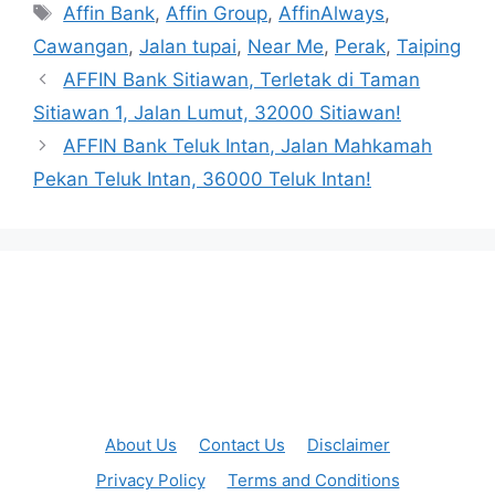
Tags
Affin Bank
,
Affin Group
,
AffinAlways
,
Cawangan
,
Jalan tupai
,
Near Me
,
Perak
,
Taiping
AFFIN Bank Sitiawan, Terletak di Taman
Sitiawan 1, Jalan Lumut, 32000 Sitiawan!
AFFIN Bank Teluk Intan, Jalan Mahkamah
Pekan Teluk Intan, 36000 Teluk Intan!
About Us
Contact Us
Disclaimer
Privacy Policy
Terms and Conditions