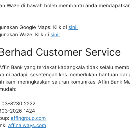
an Waze di bawah boleh membantu anda mendapatkan l
unakan Google Maps: Klik di
sini!
unakan Waze: Klik di
sini!
 Berhad Customer Service
ffin Bank yang terdekat kadangkala tidak selalu memb
ami hadapi, sesetengah kes memerlukan bantuan darip
ah kami meringkaskan saluran komunikasi Affin Bank Ma
 mudah:
: 03-8230 2222
603-2026 1424
roup:
affingroup.com
ank:
affinalways.com