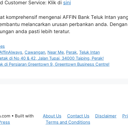
d Customer Service: Klik di
sini
t komprehensif mengenai AFFIN Bank Teluk Intan yang 
 membantu melancarkan urusan perbankan anda. Denga
ungan anda pasti lebih teratur.
hes
AffinAlways
,
Cawangan
,
Near Me
,
Perak
,
Teluk Intan
etak di No 40 & 42, Jalan Tupai, 34000 Taiping, Perak!
ak di Persiaran Greentown 9, Greentown Business Centre!
a.com
• Built with
About Us
Contact Us
Disclaimer
Pr
Press
Terms and Conditions