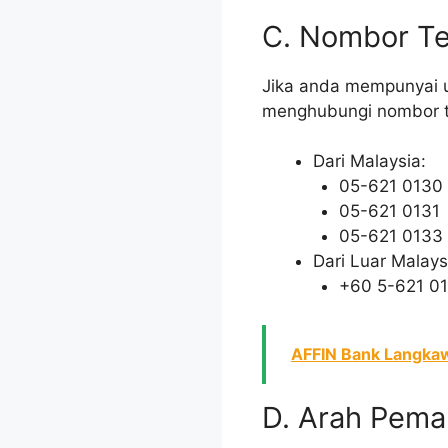
C. Nombor Te
Jika anda mempunyai u
menghubungi nombor te
Dari Malaysia:
05-621 0130
05-621 0131
05-621 0133
Dari Luar Malays
+60 5-621 0
AFFIN Bank Langkaw
D. Arah Pema