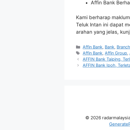
Affin Bank Berha
Kami berharap makluma
Teluk Intan ini dapat
arahan yang jelas, kunj
Categories
Affin Bank
,
Bank
,
Branc
Tags
Affin Bank
,
Affin Group
,
AFFIN Bank Taiping, Terl
AFFIN Bank Ipoh, Terlet
© 2026 radarmalaysi
Generate