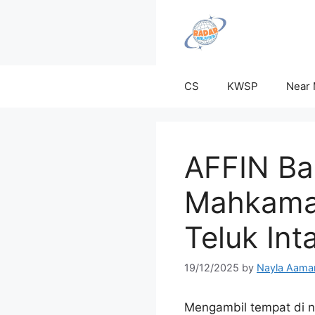
Skip
to
content
CS
KWSP
Near
AFFIN Ban
Mahkamah
Teluk Int
19/12/2025
by
Nayla Aama
Mengambil tempat di n