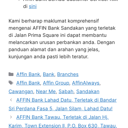
di
sini
Kami berharap maklumat komprehensif
mengenai AFFIN Bank Sandakan yang terletak
di Jalan Prima Square ini dapat membantu
melancarkan urusan perbankan anda. Dengan
panduan alamat dan arahan yang jelas,
kunjungan anda pasti lebih teratur.
Categories
Affin Bank
,
Bank
,
Branches
Tags
Affin Bank
,
Affin Group
,
AffinAlways
,
Cawangan
,
Near Me
,
Sabah
,
Sandakan
AFFIN Bank Lahad Datu, Terletak di Bandar
Sri Perdana Fasa 5, Jalan Silam, Lahad Datu!
AFFIN Bank Tawau, Terletak di Jalan Hj.
Karim, Town Extension II, P.O. Box 630, Tawau,