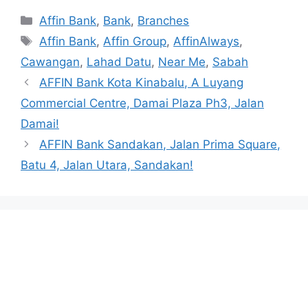
Categories
Affin Bank
,
Bank
,
Branches
Tags
Affin Bank
,
Affin Group
,
AffinAlways
,
Cawangan
,
Lahad Datu
,
Near Me
,
Sabah
AFFIN Bank Kota Kinabalu, A Luyang
Commercial Centre, Damai Plaza Ph3, Jalan
Damai!
AFFIN Bank Sandakan, Jalan Prima Square,
Batu 4, Jalan Utara, Sandakan!