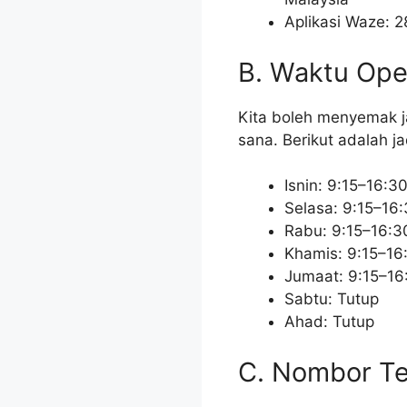
Aplikasi Waze: 2
B. Waktu Ope
Kita boleh menyemak j
sana. Berikut adalah j
Isnin: 9:15–16:3
Selasa: 9:15–16
Rabu: 9:15–16:3
Khamis: 9:15–16
Jumaat: 9:15–16
Sabtu: Tutup
Ahad: Tutup
C. Nombor Te