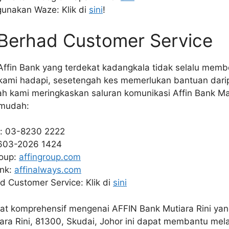
unakan Waze: Klik di
sini
!
 Berhad Customer Service
ffin Bank yang terdekat kadangkala tidak selalu memb
ami hadapi, sesetengah kes memerlukan bantuan darip
ah kami meringkaskan saluran komunikasi Affin Bank Ma
 mudah:
: 03-8230 2222
603-2026 1424
roup:
affingroup.com
ank:
affinalways.com
d Customer Service: Klik di
sini
t komprehensif mengenai AFFIN Bank Mutiara Rini yang 
ra Rini, 81300, Skudai, Johor ini dapat membantu mel