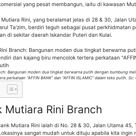
 komersial yang pesat membangun, iaitu di kawasan Muti
tiara Rini, yang beralamat jelas di 28 & 30, Jalan Uta
rul Ta’zim, berdiri teguh sebagai pusat perkhidmatan p
di sekitar daerah Iskandar Puteri dan Kulai.
anch: Bangunan moden dua tingkat berwarna putih dengan bumbung mel
tera perkataan “AFFIN BANK” dan “AFFIN ISLAMIC” dalam teks putih. Sc: 
 Mutiara Rini Branch
ank Mutiara Rini ialah di No. 28 & 30, Jalan Utama 45, 
Lokasinya sangat mudah untuk dituju apabila kita ingin