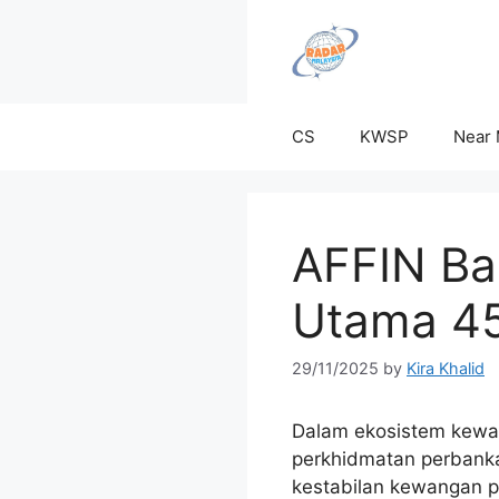
Skip
to
content
CS
KWSP
Near
AFFIN Ban
Utama 45,
29/11/2025
by
Kira Khalid
Dalam ekosistem kewan
perkhidmatan perbanka
kestabilan kewangan 