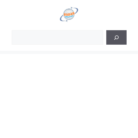
Skip
to
content
Sea