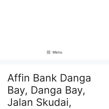
Menu
Affin Bank Danga
Bay, Danga Bay,
Jalan Skudai,