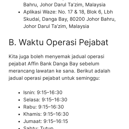
Bahru, Johor Darul Ta’zim, Malaysia
Aplikasi Waze: No. 17 & 18, Blok 6, Lbh
Skudai, Danga Bay, 80200 Johor Bahru,
Johor Darul Ta’zim, Malaysia
B. Waktu Operasi Pejabat
Kita juga boleh menyemak jadual operasi
pejabat Affin Bank Danga Bay sebelum
merancang lawatan ke sana. Berikut adalah
jadual operasi pejabat untuk seminggu:
Isnin: 9:15–16:30
Selasa: 9:15–16:30
Rabu: 9:15–16:30
Khamis: 9:15–16:30
Jumaat: 9:15–16:15
Sabtu: Tutup