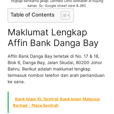
tingkap berwarna gelap. Dermed Clinic kelihatan di hujung
kanan. Sc: Google street view & 360.
Table of Contents
Maklumat Lengkap
Affin Bank Danga Bay
Affin Bank Danga Bay terletak di No. 17 & 18,
Blok 6, Danga Bay, Jalan Skudai, 80200 Johor
Bahru. Berikut adalah maklumat lengkap
termasuk nombor telefon dan arah pemanduan
ke sana.
Bank Islam KL Sentral: Bank Islam Malaysia
Berhad - Plaza Sentral!